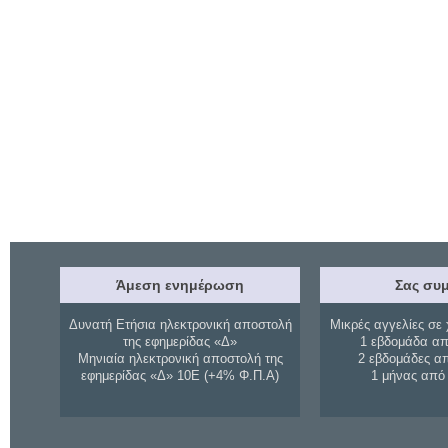
Άμεση ενημέρωση
Σας συμ
Δυνατή Ετήσια ηλεκτρονική αποστολή
Μικρές αγγελίες σε 
της εφημερίδας «Δ»
1 εβδομάδα απ
Μηνιαία ηλεκτρονική αποστολή της
2 εβδομάδες α
εφημερίδας «Δ» 10Ε (+4% Φ.Π.Α)
1 μήνας από