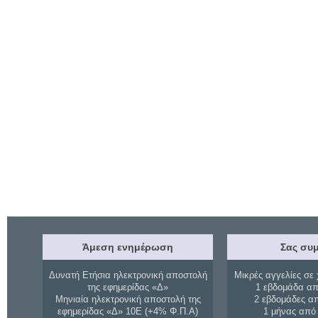
Άμεση ενημέρωση
Σας συμ
Δυνατή Ετήσια ηλεκτρονική αποστολή
Μικρές αγγελίες σε 
της εφημερίδας «Δ»
1 εβδομάδα απ
Μηνιαία ηλεκτρονική αποστολή της
2 εβδομάδες α
εφημερίδας «Δ» 10Ε (+4% Φ.Π.Α)
1 μήνας από