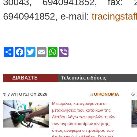
30043, 6940941852, fax: 
6940941852, e-mail:
tracingsta
Share
Facebook
Twitter
Email
WhatsApp
Viber
ΔΙΑΒΑΣΤΕ
Τελευταίες ειδήσεις
7 ΑΥΓΟΥΣΤΟΥ 2026
ΟΙΚΟΝΟΜΙΑ
Μειωμένες καταγράφονται οι
μετακινήσεις των κατοίκων της
Λέσβου λόγω των υψηλών τιμών
των υγρών καυσίμων κίνησης,
όπως αναφέρει ο πρόεδρος των