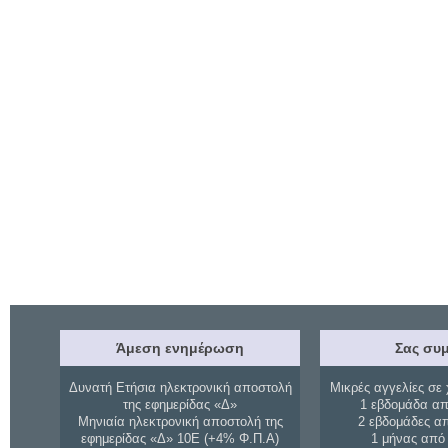
Άμεση ενημέρωση
Σας συμ
Δυνατή Ετήσια ηλεκτρονική αποστολή
Μικρές αγγελίες σε 
της εφημερίδας «Δ»
1 εβδομάδα απ
Μηνιαία ηλεκτρονική αποστολή της
2 εβδομάδες α
εφημερίδας «Δ» 10Ε (+4% Φ.Π.Α)
1 μήνας από