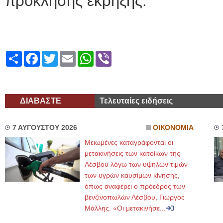
πρόκλησης έκρηξης.
Share
Facebook
Twitter
Email
WhatsApp
Viber
ΔΙΑΒΑΣΤΕ
Τελευταίες ειδήσεις
7 ΑΥΓΟΥΣΤΟΥ 2026
ΟΙΚΟΝΟΜΙΑ
Μειωμένες καταγράφονται οι
μετακινήσεις των κατοίκων της
Λέσβου λόγω των υψηλών τιμών
των υγρών καυσίμων κίνησης,
όπως αναφέρει ο πρόεδρος των
βενζινοπωλών Λέσβου, Γιώργος
Μάλλης. «Οι μετακινήσε...