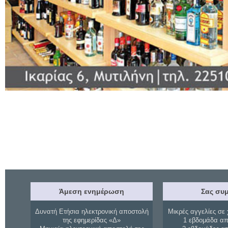
Άμεση ενημέρωση
Σας συμ
Δυνατή Ετήσια ηλεκτρονική αποστολή
Μικρές αγγελίες σε 
της εφημερίδας «Δ»
1 εβδομάδα απ