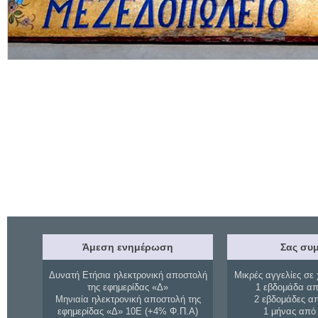
Άμεση ενημέρωση
Σας συμ
Δυνατή Ετήσια ηλεκτρονική αποστολή
Μικρές αγγελίες σε 
της εφημερίδας «Δ»
1 εβδομάδα απ
Μηνιαία ηλεκτρονική αποστολή της
2 εβδομάδες α
εφημερίδας «Δ» 10Ε (+4% Φ.Π.Α)
1 μήνας από