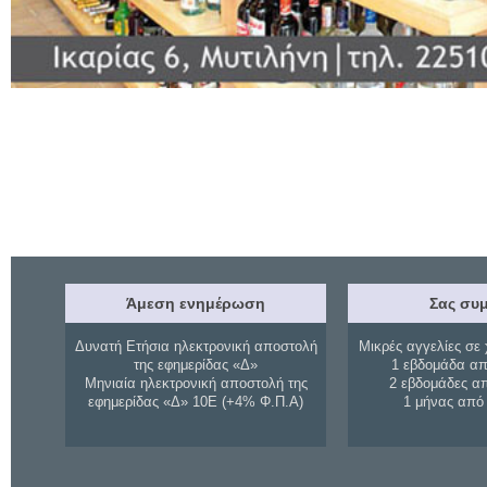
Άμεση ενημέρωση
Σας συμ
Δυνατή Ετήσια ηλεκτρονική αποστολή
Μικρές αγγελίες σε 
της εφημερίδας «Δ»
1 εβδομάδα απ
Μηνιαία ηλεκτρονική αποστολή της
2 εβδομάδες α
εφημερίδας «Δ» 10Ε (+4% Φ.Π.Α)
1 μήνας από