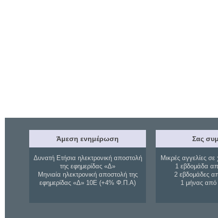
Άμεση ενημέρωση
Σας συμ
Δυνατή Ετήσια ηλεκτρονική αποστολή
Μικρές αγγελίες σε 
της εφημερίδας «Δ»
1 εβδομάδα απ
Μηνιαία ηλεκτρονική αποστολή της
2 εβδομάδες α
εφημερίδας «Δ» 10Ε (+4% Φ.Π.Α)
1 μήνας από