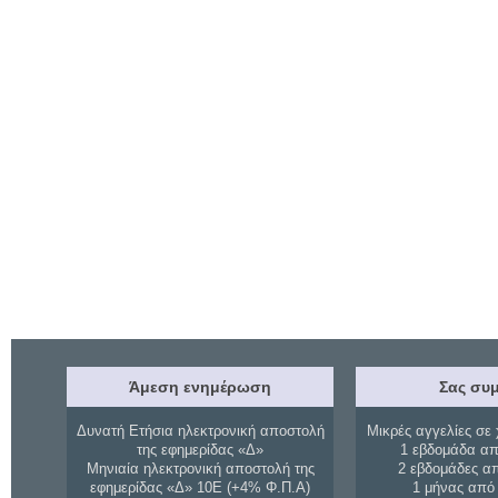
Άμεση ενημέρωση
Σας συμ
Δυνατή Ετήσια ηλεκτρονική αποστολή
Μικρές αγγελίες σε 
της εφημερίδας «Δ»
1 εβδομάδα απ
Μηνιαία ηλεκτρονική αποστολή της
2 εβδομάδες α
εφημερίδας «Δ» 10Ε (+4% Φ.Π.Α)
1 μήνας από