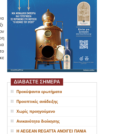
να
ξι
ον
ρη
λα
το
κε
ΔΙΑΒΑΣΤΕ ΣΗΜΕΡΑ
Προκύψαντα ερωτήματα
Προοπτικές ανάδειξης
Χωρίς προηγούμενο
Ανικανότητα διοίκησης
Η AEGEAN REGATTA ΑΝΟΙΓΕΙ ΠΑΝΙΑ