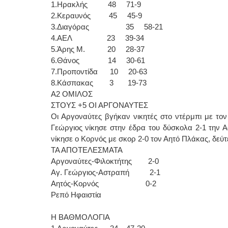
1.Ηρακλής 48 71-9
2.Κεραυνός 45 45-9
3.Διαγόρας 35 58-21
4.ΑΕΛ 23 39-34
5.Άρης Μ. 20 28-37
6.Θάνος 14 30-61
7.Προποντίδα 10 20-63
8.Κάσπακας 3 19-73
Α2 ΟΜΙΛΟΣ
ΣΤΟΥΣ +5 ΟΙ ΑΡΓΟΝΑΥΤΕΣ
Οι Αργοναύτες βγήκαν νικητές στο ντέρμπι με το
Γεώργιος νίκησε στην έδρα του δύσκολα 2-1 την Α
νίκησε ο Κορνός με σκορ 2-0 τον Αητό Πλάκας, δεύτ
ΤΑ ΑΠΟΤΕΛΕΣΜΑΤΑ
Αργοναύτες-Φιλοκτήτης 2-0
Αγ. Γεώργιος-Αστραπή 2-1
Αητός-Κορνός 0-2
Ρεπό Ηφαιστία
Η ΒΑΘΜΟΛΟΓΙΑ