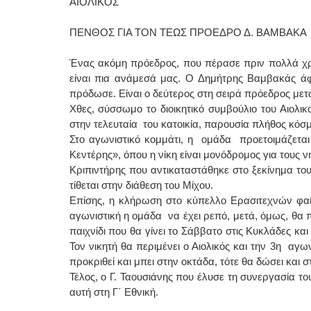
ΑΙΟΛΙΚΟΣ
ΠΕΝΘΟΣ ΓΙΑ ΤΟΝ ΤΕΩΣ ΠΡΟΕΔΡΟ Δ. ΒΑΜΒΑΚΑ
Ένας ακόμη πρόεδρος, που πέρασε πριν πολλά χρό
είναι πια ανάμεσά μας. Ο Δημήτρης Βαμβακάς άφη
πρόδωσε. Είναι ο δεύτερος στη σειρά πρόεδρος μετ
Χθες, σύσσωμο το διοικητικό συμβούλιο του Αιολι
στην τελευταία του κατοικία, παρουσία πλήθος κόσ
Στο αγωνιστικό κομμάτι, η ομάδα προετοιμάζεται 
Κεντέρης», όπου η νίκη είναι μονόδρομος για τους 
Κριπιντήρης που αντικαταστάθηκε στο ξεκίνημα του
τίθεται στην διάθεση του Μίχου.
Επίσης, η κλήρωση στο κύπελλο Ερασιτεχνών φαίν
αγωνιστική η ομάδα να έχει ρεπό, μετά, όμως, θα π
παιχνίδι που θα γίνει το Σάββατο στις Κυκλάδες κα
Τον νικητή θα περιμένει ο Αιολικός και την 3η αγω
προκριθεί και μπει στην οκτάδα, τότε θα δώσει και σ
Τέλος, ο Γ. Ταουσιάνης που έλυσε τη συνεργασία το
αυτή στη Γ΄ Εθνική.