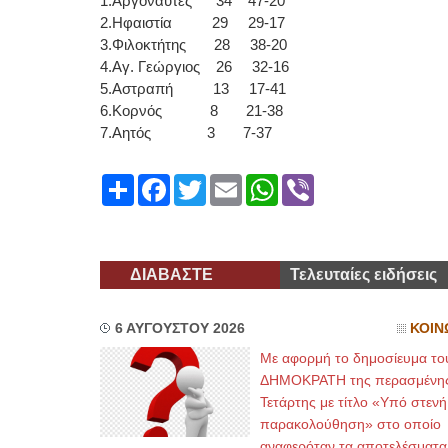
1.Αργοναύτες 34 47-20
2.Ηφαιστία 29 29-17
3.Φιλοκτήτης 28 38-20
4.Αγ. Γεώργιος 26 32-16
5.Αστραπή 13 17-41
6.Κορνός 8 21-38
7.Αητός 3 7-37
Share
Facebook
Twitter
Email
WhatsApp
Viber
ΔΙΑΒΑΣΤΕ
Τελευταίες ειδήσεις
6 ΑΥΓΟΥΣΤΟΥ 2026
ΚΟΙΝ
Με αφορμή το δημοσίευμα το
ΔΗΜΟΚΡΑΤΗ της περασμένη
Τετάρτης με τίτλο «Υπό στενή
παρακολούθηση» στο οποίο
αναφερόταν τα αποτελέσματα