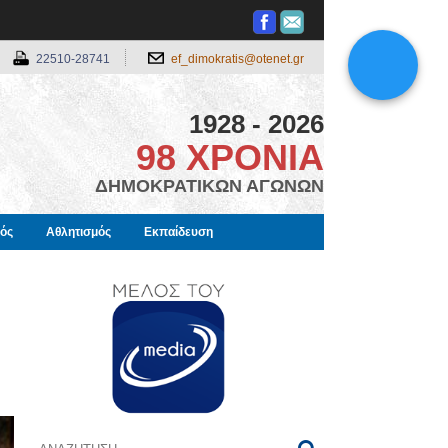
22510-28741
ef_dimokratis@otenet.gr
1928 - 2026
98 ΧΡΟΝΙΑ
ΔΗΜΟΚΡΑΤΙΚΩΝ ΑΓΩΝΩΝ
μός
Αθλητισμός
Εκπαίδευση