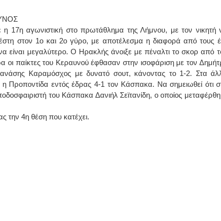
ΑΥΝΟΣ
 η 17η αγωνιστική στο πρωτάθλημα της Λήμνου, με τον νικητή 
πέστη στον 1ο και 2ο γύρο, με αποτέλεσμα η διαφορά από τους έ
 να είναι μεγαλύτερο. Ο Ηρακλής άνοιξε με πέναλτι το σκορ από τ
α οι παίκτες του Κεραυνού έφθασαν στην ισοφάριση με τον Δημήτ
Θανάσης Καραμόσχος με δυνατό σουτ, κάνοντας το 1-2. Στα άλ
αι η Προποντίδα εντός έδρας 4-1 τον Κάσπακα. Να σημειωθεί ότι σ
 ποδοσφαιριστή του Κάσπακα Δανιήλ Σεϊτανίδη, ο οποίος μεταφέρθη
 την 4η θέση που κατέχει.