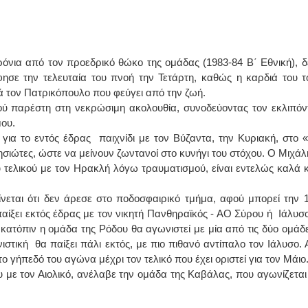
ΙΩΑΝΝΗΣ Α. ΜΑΛΛΙΑΣ
ΧΕΙΡΟΥΡΓΟΣ
νια από τον προεδρικό θώκο της ομάδας (1983-84 Β΄ Εθνική), δ
ΟΦΘΑΛΜΙΑΤΡΟΣ
Διδάκτωρ Ιατρικής Σχολής
σε την τελευταία του πνοή την Τετάρτη, καθώς η καρδιά του τ
Πανεπιστημίου Αθηνών
Καλλιπόλεως 3,Νέα Σμύρνη,
ά τον Πατρικόπουλο που φεύγει από την ζωή.
τηλ:210-9320215
κού παρέστη στη νεκρώσιμη ακολουθία, συνοδεύοντας τον εκλιπόν
Καβέτσου 10, Μυτιλήνη, τηλ:
2251038065
μου.
για το εντός έδρας παιχνίδι με τον Βύζαντα, την Κυριακή, στο «
Χειρουργός Ωτορινολαρυγγολόγος
νησιώτες, ώστε να μείνουν ζωντανοί στο κυνήγι του στόχου. Ο Μιχάλ
 τελικού με τον Ηρακλή λόγω τραυματισμού, είναι εντελώς καλά κ
Έλενα Μπούμπα
Στρατιωτικός Ιατρός
Διδ.Παν.Αθηνών
εται ότι δεν άρεσε στο ποδοσφαιρικό τμήμα, αφού μπορεί την 
Διπλωματούχος Ευρ.Ακαδημίας
αίξει εκτός έδρας με τον νικητή Πανθηραϊκός - ΑΟ Σύρου ή Ιάλυσο
Πάρνηθας 95-97 Αχαρναί
2102467085 & 6938502258
ι κατόπιν η ομάδα της Ρόδου θα αγωνιστεί με μία από τις δύο ομάδε
email- elenboumpa@gmail.com
νιστική θα παίξει πάλι εκτός, με πιο πιθανό αντίπαλο τον Ιάλυσο. 
το γήπεδό του αγώνα μέχρι τον τελικό που έχει οριστεί για τον Μάιο
υ με τον Αιολικό, ανέλαβε την ομάδα της Καβάλας, που αγωνίζεται 