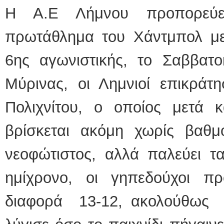
Η Α.Ε Λήμνου προπορεύετ
ΕΙΔΙΚΟΣ ΚΑΡΔΙΟΛΟΓΟΣ
πρωτάθλημα του Χάντμπολ μετ
ΚΩΝΣΤΑΝΤΙΝΟΣ Ε. 
Holter πίεσης και ρυθ
Δοκιμασία κοπώσεως
6ης αγωνιστικής, το Σαββατο
υπέρηχος
Μυτιλήνη Βουρνάζων
τηλ.2251302311
Μύρινας, οι Λημνιοί επικρά
Γέρα:Παπάδος τηλ.22
aroniskos@gmail.co
Πολιχνίτου, ο οποίος μετά κ
Φυσικοθεραπεύτρια Manual 
βρίσκεται ακόμη χωρίς βαθ
Σταυρουλάκη-Γαλάτη 
Πτυχιούχος Φυσικοθε
ΑΤΕΙ Θεσσαλονίκης
Σύμβαση με ΕΟΠΥΥ
νεοφώτιστος, αλλά παλεύει τα
Ασκληπιού 39 Χρυσο
Μυτιλήνη
τηλ. 22510-54898- 6
ημίχρονο, οι γηπεδούχοι π
διαφορά 13-12, ακολούθως