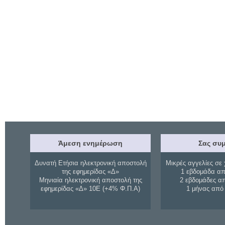
Άμεση ενημέρωση
Σας συμ
Δυνατή Ετήσια ηλεκτρονική αποστολή
Μικρές αγγελίες σε 
της εφημερίδας «Δ»
1 εβδομάδα απ
Μηνιαία ηλεκτρονική αποστολή της
2 εβδομάδες α
εφημερίδας «Δ» 10Ε (+4% Φ.Π.Α)
1 μήνας από