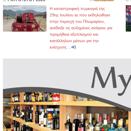
Η καταστροφική πυρκαγιά της
29ης Ιουλίου εε που εκδηλώθηκε
στην περιοχή του Πλωμαρίου,
ανέδειξε τις αυξημένες ανάγκες για
προμήθεια εξοπλισμού και
κατάλληλων μέσων για την
ενίσχυση ...