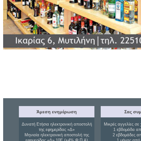
Άμεση ενημέρωση
Σας συμ
Δυνατή Ετήσια ηλεκτρονική αποστολή
Μικρές αγγελίες σε 
της εφημερίδας «Δ»
1 εβδομάδα απ
Μηνιαία ηλεκτρονική αποστολή της
2 εβδομάδες α
εφημερίδας «Δ» 10Ε (+4% Φ.Π.Α)
1 μήνας από