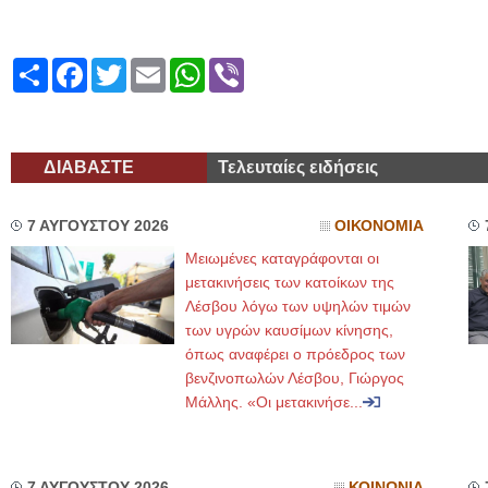
Share
Facebook
Twitter
Email
WhatsApp
Viber
ΔΙΑΒΑΣΤΕ
Τελευταίες ειδήσεις
7 ΑΥΓΟΥΣΤΟΥ 2026
ΟΙΚΟΝΟΜΙΑ
Μειωμένες καταγράφονται οι
μετακινήσεις των κατοίκων της
Λέσβου λόγω των υψηλών τιμών
των υγρών καυσίμων κίνησης,
όπως αναφέρει ο πρόεδρος των
βενζινοπωλών Λέσβου, Γιώργος
Μάλλης. «Οι μετακινήσε...
7 ΑΥΓΟΥΣΤΟΥ 2026
ΚΟΙΝΩΝΙΑ