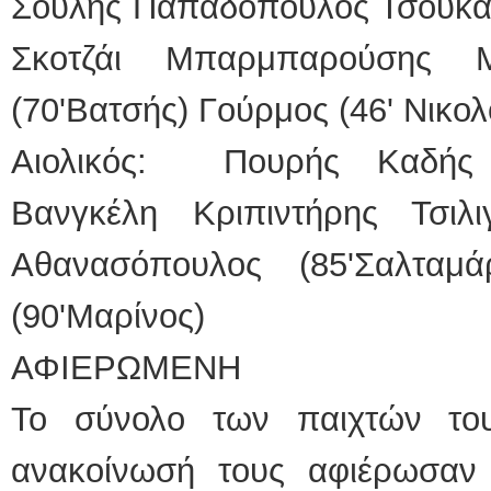
Σούλης Παπαδόπουλος Τσουκαλ
Σκοτζάι Μπαρμπαρούσης Μ
(70'Βατσής) Γούρμος (46' Νικο
Αιολικός: Πουρής Καδής
Βανγκέλη Κριπιντήρης Τσιλι
Αθανασόπουλος (85'Σαλταμ
(90'Μαρίνος)
ΑΦΙΕΡΩΜΕΝΗ
Το σύνολο των παιχτών του
ανακοίνωσή τους αφιέρωσαν