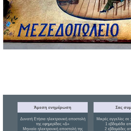
Άμεση ενημέρωση
Σας συμ
Δυνατή Ετήσια ηλεκτρονική αποστολή
Μικρές αγγελίες σε 
της εφημερίδας «Δ»
1 εβδομάδα απ
Μηνιαία ηλεκτρονική αποστολή της
2 εβδομάδες α