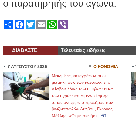
ο παρατηρητής του αγώνα.
Share
Facebook
Twitter
Email
WhatsApp
Viber
ΔΙΑΒΑΣΤΕ
Τελευταίες ειδήσεις
7 ΑΥΓΟΥΣΤΟΥ 2026
ΟΙΚΟΝΟΜΙΑ
Μειωμένες καταγράφονται οι
μετακινήσεις των κατοίκων της
Λέσβου λόγω των υψηλών τιμών
των υγρών καυσίμων κίνησης,
όπως αναφέρει ο πρόεδρος των
βενζινοπωλών Λέσβου, Γιώργος
Μάλλης. «Οι μετακινήσε...