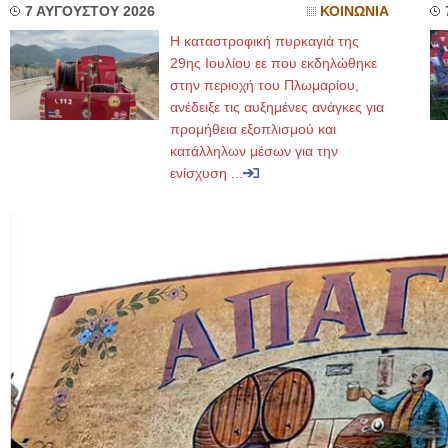
7 ΑΥΓΟΥΣΤΟΥ 2026
ΚΟΙΝΩΝΙΑ
Η καταστροφική πυρκαγιά της
29ης Ιουλίου εε που εκδηλώθηκε
στην περιοχή του Πλωμαρίου,
ανέδειξε τις αυξημένες ανάγκες για
προμήθεια εξοπλισμού και
κατάλληλων μέσων για την
ενίσχυση ...