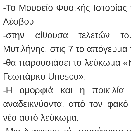
-Το Μουσείο Φυσικής Ιστορίας
ΕΙΔΙΚΟΣ ΚΑΡΔΙΟΛΟΓΟΣ
Λέσβου
ΚΩΝΣΤΑΝΤΙΝΟΣ Ε. 
Holter πίεσης και ρυθ
Δοκιμασία κοπώσεως
-στην αίθουσα τελετών το
υπέρηχος
Μυτιλήνη Βουρνάζων
τηλ.2251302311
Μυτιλήνης, στις 7 το απόγευμα
Γέρα:Παπάδος τηλ.22
aroniskos@gmail.co
-θα παρουσιάσει το λεύκωμα «
Φυσικοθεραπεύτρια Manual 
Γεωπάρκο Unesco».
Σταυρουλάκη-Γαλάτη 
Πτυχιούχος Φυσικοθε
ΑΤΕΙ Θεσσαλονίκης
Σύμβαση με ΕΟΠΥΥ
-Η ομορφιά και η ποικιλία
Ασκληπιού 39 Χρυσο
Μυτιλήνη
τηλ. 22510-54898- 6
αναδεικνύονται από τον φακό
νέο αυτό λεύκωμα.