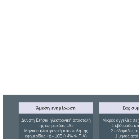
Άμεση ενημέρωση
Σας συμ
Δυνατή Ετήσια ηλεκτρονική αποστολή
Μικρές αγγελίες σε 
της εφημερίδας «Δ»
1 εβδομάδα απ
Μηνιαία ηλεκτρονική αποστολή της
2 εβδομάδες α
εφημερίδας «Δ» 10Ε (+4% Φ.Π.Α)
1 μήνας από