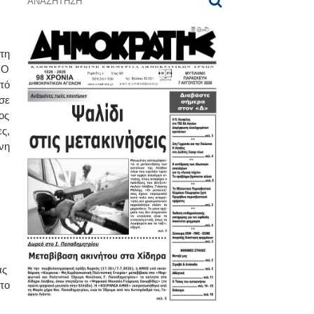
τη
 Ο
τό
σε
ος
ς,
νη
ας
το