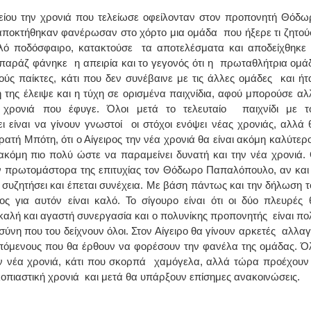
ίου την χρονιά που τελείωσε οφείλονταν στον προπονητή Θόδω
ΙΩΑΝΝΗΣ Α. ΜΑΛΛΙΑΣ
 αποκτήθηκαν φανέρωσαν στο χόρτο μια ομάδα που ήξερε τι ζητού
λό ποδόσφαιρο, κατακτούσε τα αποτελέσματα και αποδείχθηκε 
ΧΕΙΡΟΥΡΓΟΣ
μπαράζ φάνηκε η απειρία και το γεγονός ότι η πρωταθλήτρια ομά
ΟΦΘΑΛΜΙΑΤΡΟΣ
Διδάκτωρ Ιατρικής Σχολής
ύς παίκτες, κάτι που δεν συνέβαινε με τις άλλες ομάδες και ήτ
Πανεπιστημίου Αθηνών
Καλλιπόλεως 3,Νέα Σμύρνη,
 της έλειψε και η τύχη σε ορισμένα παιχνίδια, αφού μπορούσε αλ
τηλ:210-9320215
ρονιά που έφυγε. Όλοι μετά το τελευταίο παιχνίδι με τ
Καβέτσου 10, Μυτιλήνη, τηλ:
2251038065
ι είναι να γίνουν γνωστοί οι στόχοι ενόψει νέας χρονιάς, αλλά 
ή Μπότη, ότι ο Αίγειρος την νέα χρονιά θα είναι ακόμη καλύτερο
Χειρουργός Ωτορινολαρυγγολόγος
ακόμη πιο πολύ ώστε να παραμείνει δυνατή και την νέα χρονιά.
ον πρωτομάστορα της επιτυχίας τον Θόδωρο Παπαλόπουλο, αν και 
Έλενα Μπούμπα
 συζητήσει και έπεται συνέχεια. Με βάση πάντως και την δήλωση τ
Στρατιωτικός Ιατρός
Διδ.Παν.Αθηνών
ς για αυτόν είναι καλό. Το σίγουρο είναι ότι οι δύο πλευρές 
Διπλωματούχος Ευρ.Ακαδημίας
 καλή και αγαστή συνεργασία και ο πολυνίκης προπονητής είναι πο
Πάρνηθας 95-97 Αχαρναί
2102467085 & 6938502258
ύνη που του δείχνουν όλοι. Στον Αίγειρο θα γίνουν αρκετές αλλαγ
email- elenboumpa@gmail.com
 επόμενους που θα έρθουν να φορέσουν την φανέλα της ομάδας. Ό
την νέα χρονιά, κάτι που σκορπά χαμόγελα, αλλά τώρα προέχουν 
κοπιαστική χρονιά και μετά θα υπάρξουν επίσημες ανακοινώσεις.