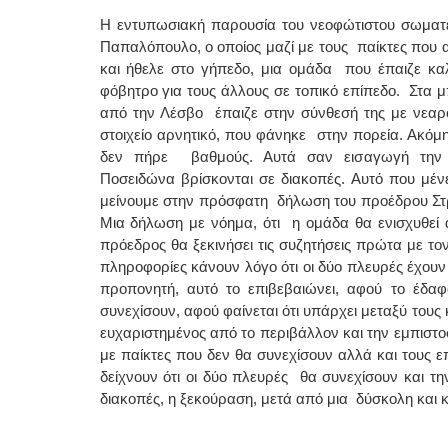
Η εντυπωσιακή παρουσία του νεοφώτιστου σωματε
Παπαλόπουλο, ο οποίος μαζί με τους παίκτες που
και ήθελε στο γήπεδο, μια ομάδα που έπαιζε κα
φόβητρο για τους άλλους σε τοπικό επίπεδο. Στα 
από την Λέσβο έπαιζε στην σύνθεσή της με νεαρο
στοιχείο αρνητικό, που φάνηκε στην πορεία. Ακόμη
δεν πήρε βαθμούς. Αυτά σαν εισαγωγή την χ
Ποσειδώνα βρίσκονται σε διακοπές. Αυτό που μένε
μείνουμε στην πρόσφατη δήλωση του προέδρου Στρατ
Μια δήλωση με νόημα, ότι η ομάδα θα ενισχυθεί 
πρόεδρος θα ξεκινήσει τις συζητήσεις πρώτα με τ
πληροφορίες κάνουν λόγο ότι οι δύο πλευρές έχουν
προπονητή, αυτό το επιβεβαιώνει, αφού το έδαφο
συνεχίσουν, αφού φαίνεται ότι υπάρχει μεταξύ τους
ευχαριστημένος από το περιβάλλον και την εμπιστοσ
με παίκτες που δεν θα συνεχίσουν αλλά και τους
δείχνουν ότι οι δύο πλευρές θα συνεχίσουν και 
διακοπές, η ξεκούραση, μετά από μια δύσκολη και 