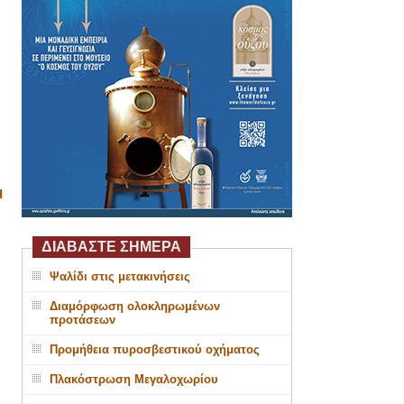
Η
ΔΙΑΒΑΣΤΕ ΣΗΜΕΡΑ
Ψαλίδι στις μετακινήσεις
Διαμόρφωση ολοκληρωμένων
προτάσεων
Προμήθεια πυροσβεστικού οχήματος
Πλακόστρωση Μεγαλοχωρίου