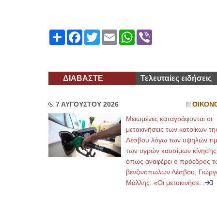
Share
Facebook
Twitter
Email
WhatsApp
Viber
ΔΙΑΒΑΣΤΕ
Τελευταίες ειδήσεις
7 ΑΥΓΟΥΣΤΟΥ 2026
ΟΙΚΟΝ
Μειωμένες καταγράφονται οι
μετακινήσεις των κατοίκων τη
Λέσβου λόγω των υψηλών τι
των υγρών καυσίμων κίνησης
όπως αναφέρει ο πρόεδρος τ
βενζινοπωλών Λέσβου, Γιώργ
Μάλλης. «Οι μετακινήσε...