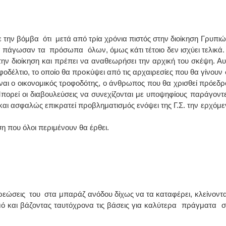
την βόμβα ότι μετά από τρία χρόνια πιστός στην διοίκηση Γρυπιώ
α πάγωσαν τα πρόσωπα όλων, όμως κάτι τέτοιο δεν ισχύει τελικά.
την διοίκηση και πρέπει να αναθεωρήσει την αρχική του σκέψη. Αυ
ηφοδέλτιο, το οποίο θα προκύψει από τις αρχαιρεσίες που θα γίνουν 
ίναι ο οικονομικός τροφοδότης, ο άνθρωπος που θα χρισθεί πρόεδρ
Μπορεί οι διαβουλεύσεις να συνεχίζονται με υποψηφίους παράγοντε
α και ασφαλώς επικρατεί προβληματισμός ενόψει της Γ.Σ. την ερχόμε
ύση που όλοι περιμένουν θα έρθει.
ρεώσεις του στα μπαράζ ανόδου δίχως να τα καταφέρει, κλείνοντ
ό και βάζοντας ταυτόχρονα τις βάσεις για καλύτερα πράγματα σ