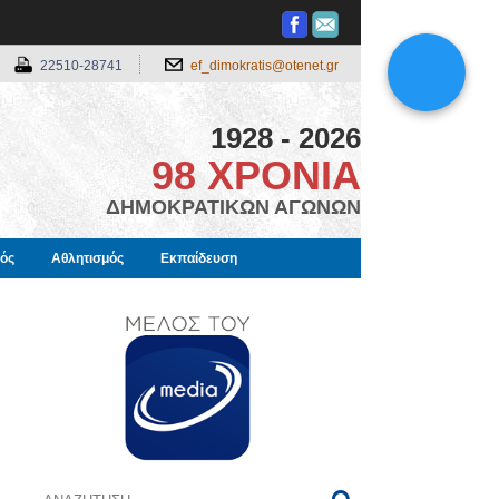
22510-28741
ef_dimokratis@otenet.gr
1928 - 2026
98 ΧΡΟΝΙΑ
ΔΗΜΟΚΡΑΤΙΚΩΝ ΑΓΩΝΩΝ
μός
Αθλητισμός
Εκπαίδευση