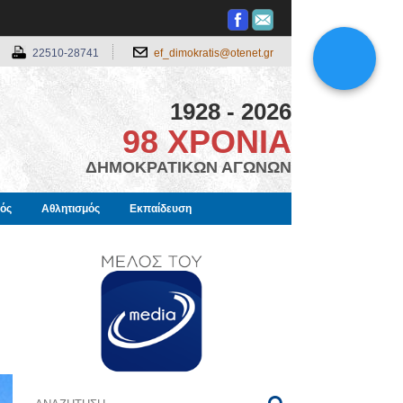
22510-28741
ef_dimokratis@otenet.gr
1928 - 2026
98 ΧΡΟΝΙΑ
ΔΗΜΟΚΡΑΤΙΚΩΝ ΑΓΩΝΩΝ
μός
Αθλητισμός
Εκπαίδευση