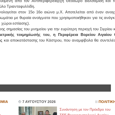
δευόμενη από τον Αντιπεριφερειάρχη Θεόδωρο Βαλσαμίδη και τ
ύλο Τριανταφυλλίδη.
ΙΩΑΝΝΗΣ Α. ΜΑΛΛΙΑΣ
ολογείται στον 15ο 16ο αιώνα μ.Χ. Αποτελείται από έναν ανοιχ
δωμάτια με θυραία ανοίγματα που χρησιμοποιήθηκαν για τις ανάγκ
ΧΕΙΡΟΥΡΓΟΣ
 χώροι εστίασης).
ΟΦΘΑΛΜΙΑΤΡΟΣ
Διδάκτωρ Ιατρικής Σχολής
ης σημασίας του μνημείου για την ευρύτερη περιοχή του Σιγρίου κ
Πανεπιστημίου Αθηνών
Καλλιπόλεως 3,Νέα Σμύρνη,
ετρικής τεκμηρίωσής του, η Περιφέρεια Βορείου Αιγαίου 
τηλ:210-9320215
ης
και αποκατάστασης του Κάστρου, που αναμφίβολα θα συντελέσ
Καβέτσου 10, Μυτιλήνη, τηλ:
2251038065
Χειρουργός Ωτορινολαρυγγολόγος
Έλενα Μπούμπα
Στρατιωτικός Ιατρός
Διδ.Παν.Αθηνών
Διπλωματούχος Ευρ.Ακαδημίας
Πάρνηθας 95-97 Αχαρναί
2102467085 & 6938502258
email- elenboumpa@gmail.com
ΟΜΙΑ
7 ΑΥΓΟΥΣΤΟΥ 2026
ΠΟΛΙΤΙΚ
Συνάντηση με τον Πρόεδρο του