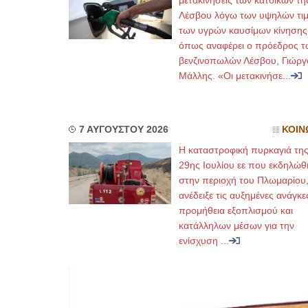
μετακινήσεις των κατοίκων τη
Λέσβου λόγω των υψηλών τι
των υγρών καυσίμων κίνησης
όπως αναφέρει ο πρόεδρος τ
βενζινοπωλών Λέσβου, Γιώργ
Μάλλης. «Οι μετακινήσε...
7 ΑΥΓΟΥΣΤΟΥ 2026
ΚΟΙΝ
Η καταστροφική πυρκαγιά τη
29ης Ιουλίου εε που εκδηλώθ
στην περιοχή του Πλωμαρίου
ανέδειξε τις αυξημένες ανάγκε
προμήθεια εξοπλισμού και
κατάλληλων μέσων για την
ενίσχυση ...