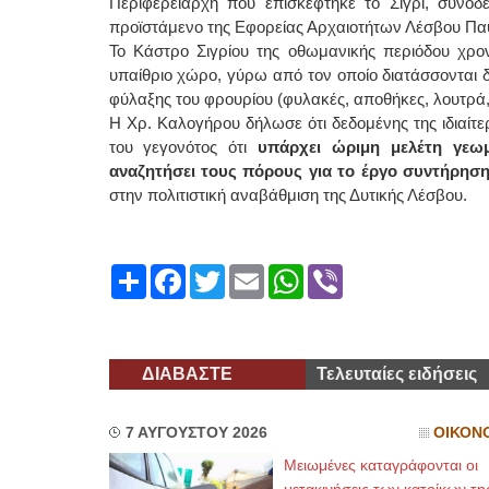
Περιφερειάρχη που επισκέφτηκε το Σίγρι, συνο
προϊστάμενο της Εφορείας Αρχαιοτήτων Λέσβου Πα
Το Κάστρο Σιγρίου της οθωμανικής περιόδου χρον
υπαίθριο χώρο, γύρω από τον οποίο διατάσσονται 
φύλαξης του φρουρίου (φυλακές, αποθήκες, λουτρά,
Η Χρ. Καλογήρου δήλωσε ότι δεδομένης της ιδιαίτερ
του γεγονότος ότι
υπάρχει ώριμη μελέτη γεωμ
αναζητήσει τους πόρους για το έργο συντήρησ
στην πολιτιστική αναβάθμιση της Δυτικής Λέσβου.
Share
Facebook
Twitter
Email
WhatsApp
Viber
ΔΙΑΒΑΣΤΕ
Τελευταίες ειδήσεις
7 ΑΥΓΟΥΣΤΟΥ 2026
ΟΙΚΟΝ
Μειωμένες καταγράφονται οι