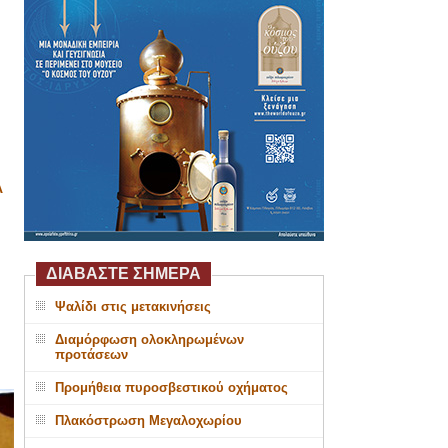
Α
ΔΙΑΒΑΣΤΕ ΣΗΜΕΡΑ
Ψαλίδι στις μετακινήσεις
Διαμόρφωση ολοκληρωμένων
προτάσεων
Προμήθεια πυροσβεστικού οχήματος
Πλακόστρωση Μεγαλοχωρίου