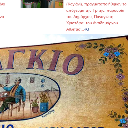
ένο
(Καγιάνι), πραγματοποιήθηκαν το
απόγευμα της Τρίτης, παρουσία
νο
του Δημάρχου, Παναγιώτη
Χριστόφα, του Αντιδημάρχου
Αθλητισ...