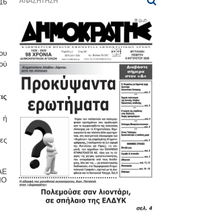
6
ου
ού
ις
 ή
ες
ΑΕ
ΙΟ