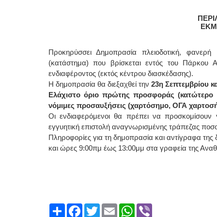
ΠΕΡΙ
ΕΚΜ
Προκηρύσσει Δημοπρασία πλειοδοτική, φανερή 
(κατάστημα) που βρίσκεται εντός του Πάρκου Α
ενδιαφέροντος (εκτός κέντρου διασκέδασης).
Η δημοπρασία θα διεξαχθεί την
23η Σεπτεμβρίου κα
Ελάχιστο όριο πρώτης προσφοράς (κατώτερο μη
νόμιμες προσαυξήσεις (χαρτόσημο, ΟΓΑ χαρτοσήμ
Οι ενδιαφερόμενοι θα πρέπει να προσκομίσουν
εγγυητική επιστολή αναγνωρισμένης τράπεζας ποσ
Πληροφορίες για τη δημοπρασία και αντίγραφα της δ
και ώρες 9:00πμ έως 13:00μμ στα γραφεία της Αναθ
Share
Facebook
Twitter
Email
WhatsApp
Viber