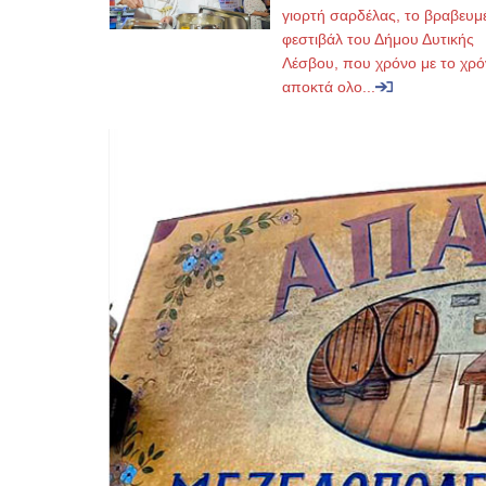
γιορτή σαρδέλας, το βραβευμ
φεστιβάλ του Δήμου Δυτικής
Λέσβου, που χρόνο με το χρό
αποκτά ολο...