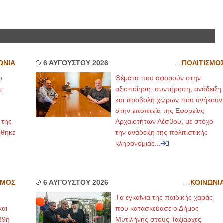
ΙΩΑΝΝΗΣ Α. ΜΑΛΛΙΑΣ
ΧΕΙΡΟΥΡΓΟΣ
ΟΦΘΑΛΜΙΑΤΡΟΣ
Διδάκτωρ Ιατρικής Σχολής
Πανεπιστημίου Αθηνών
ΩΝΙΑ
6 ΑΥΓΟΥΣΤΟΥ 2026
ΠΟΛΙΤΙΣΜΟ
Καλλιπόλεως 3,Νέα Σμύρνη,
τηλ:210-9320215
υ
Θέματα που αφορούν στην
Καβέτσου 10, Μυτιλήνη, τηλ:
2251038065
ς
αξιοποίηση, συντήρηση, ανάδειξη
και προβολή χώρων που ανήκουν
Χειρουργός Ωτορινολαρυγγολόγος
στην εποπτεία της Εφορείας
 της
Αρχαιοτήτων Λέσβου, με στόχο
Έλενα Μπούμπα
ήθηκε
την ανάδειξη της πολιτιστικής
Στρατιωτικός Ιατρός
Διδ.Παν.Αθηνών
κληρονομιάς...
Διπλωματούχος Ευρ.Ακαδημίας
Πάρνηθας 95-97 Αχαρναί
2102467085 & 6938502258
email- elenboumpa@gmail.com
ΣΜΟΣ
6 ΑΥΓΟΥΣΤΟΥ 2026
ΚΟΙΝΩΝΙ
Tα εγκαίνια της παιδικής χαράς
και
που κατασκεύασε ο Δήμος
39η
Μυτιλήνης στους Ταξιάρχες