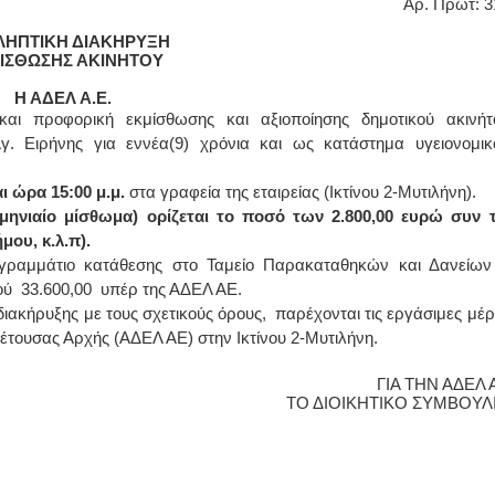
Αρ. Πρωτ: 31
ΛΗΠΤΙΚΗ ΔΙΑΚΗΡΥΞΗ
ΙΣΘΩΣΗΣ ΑΚΙΝΗΤΟΥ
Η ΑΔΕΛ Α.Ε.
και προφορική εκμίσθωσης και αξιοποίησης δημοτικού ακινήτ
γ. Ειρήνης για εννέα(9) χρόνια και ως κατάστημα υγειονομικ
ι ώρα 15:00 μ.μ.
στα γραφεία της εταιρείας (Ικτίνου 2-Μυτιλήνη).
νιαίο μίσθωμα) ορίζεται το ποσό των 2.800,00 ευρώ συν τ
ου, κ.λ.π).
 γραμμάτιο κατάθεσης στο Ταμείο Παρακαταθηκών και Δανείων
ού 33.600,00 υπέρ της ΑΔΕΛ ΑΕ.
ιακήρυξης με τους σχετικούς όρους, παρέχονται τις εργάσιμες μέρ
έτουσας Αρχής (ΑΔΕΛ ΑΕ) στην Ικτίνου 2-Μυτιλήνη.
ΓΙΑ ΤΗΝ ΑΔΕΛ 
ΤΟ ΔΙΟΙΚΗΤΙΚΟ ΣΥΜΒΟΥΛ