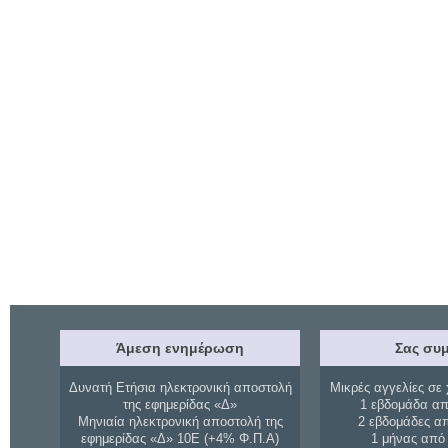
Άμεση ενημέρωση
Σας συμ
Δυνατή Ετήσια ηλεκτρονική αποστολή
Μικρές αγγελίες σε 
της εφημερίδας «Δ»
1 εβδομάδα απ
Μηνιαία ηλεκτρονική αποστολή της
2 εβδομάδες α
εφημερίδας «Δ» 10Ε (+4% Φ.Π.Α)
1 μήνας από