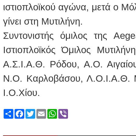
ιστιοπλοϊκού αγώνα, μετά o Μό
γίνει στη Μυτιλήνη.
Συντονιστής όμιλος της Aege
Ιστιοπλοϊκός Όμιλος Μυτιλήνη
Α.Σ.Ι.Α.Θ. Ρόδου, A.O. Aιγαίο
Ν.Ο. Καρλοβάσου, Λ.Ο.Ι.Α.Θ. 
Ι.Ο.Χίου.
Share
Facebook
Twitter
Email
WhatsApp
Viber