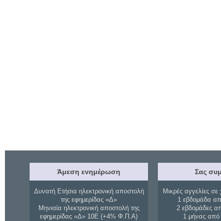
Άμεση ενημέρωση
Σας συμ
Δυνατή Ετήσια ηλεκτρονική αποστολή
Μικρές αγγελίες σε 
της εφημερίδας «Δ»
1 εβδομάδα απ
Μηνιαία ηλεκτρονική αποστολή της
2 εβδομάδες α
εφημερίδας «Δ» 10Ε (+4% Φ.Π.Α)
1 μήνας από