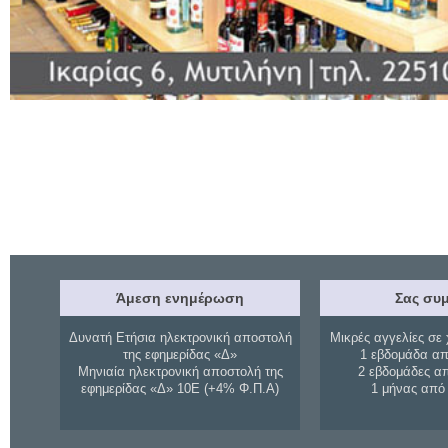
Άμεση ενημέρωση
Σας συμ
Δυνατή Ετήσια ηλεκτρονική αποστολή
Μικρές αγγελίες σε 
της εφημερίδας «Δ»
1 εβδομάδα απ
Μηνιαία ηλεκτρονική αποστολή της
2 εβδομάδες α
εφημερίδας «Δ» 10Ε (+4% Φ.Π.Α)
1 μήνας από