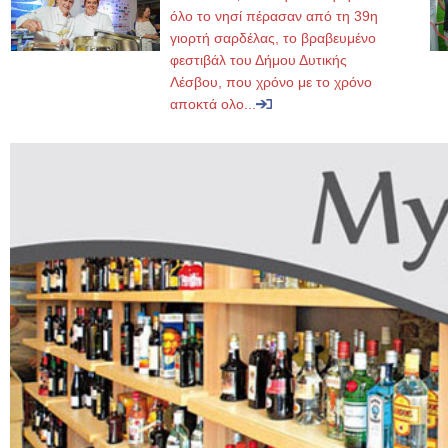
όλο το νησί πέρασαν από τη 39η
γιορτή σαρδέλας, το βραβευμένο
φεστιβάλ του Δήμου Δυτικής
Λέσβου, που χρόνο με το χρόνο
αποκτά ολο...