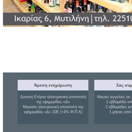
Άμεση ενημέρωση
Σας συμ
Δυνατή Ετήσια ηλεκτρονική αποστολή
Μικρές αγγελίες σε 
της εφημερίδας «Δ»
1 εβδομάδα απ
Μηνιαία ηλεκτρονική αποστολή της
2 εβδομάδες α
εφημερίδας «Δ» 10Ε (+4% Φ.Π.Α)
1 μήνας από