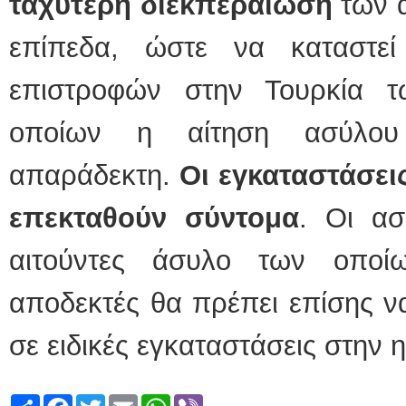
ταχύτερη διεκπεραίωση
των α
επίπεδα, ώστε να καταστε
επιστροφών στην Τουρκία 
οποίων η αίτηση ασύλου
απαράδεκτη.
Οι εγκαταστάσει
επεκταθούν σύντομα
. Οι ασ
αιτούντες άσυλο των οποίω
αποδεκτές θα πρέπει επίσης ν
σε ειδικές εγκαταστάσεις στην 
Share
Facebook
Twitter
Email
WhatsApp
Viber