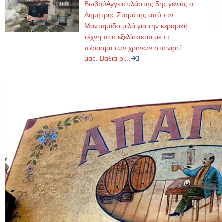
ΒωβούΑγγειοπλάστης 5ης γενιάς ο
Δημήτρης Σταμάτης από τον
Μανταμάδο μιλά για την κεραμική
τέχνη που εξελίσσεται με το
πέρασμα των χρόνων στο νησί
μας. Βαθιά ρι...