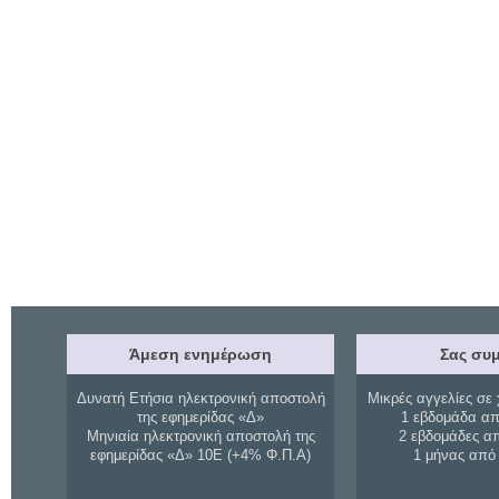
Άμεση ενημέρωση
Σας συμ
Δυνατή Ετήσια ηλεκτρονική αποστολή
Μικρές αγγελίες σε 
της εφημερίδας «Δ»
1 εβδομάδα απ
Μηνιαία ηλεκτρονική αποστολή της
2 εβδομάδες α
εφημερίδας «Δ» 10Ε (+4% Φ.Π.Α)
1 μήνας από