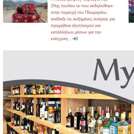
29ης Ιουλίου εε που εκδηλώθηκε
στην περιοχή του Πλωμαρίου,
ανέδειξε τις αυξημένες ανάγκες για
προμήθεια εξοπλισμού και
κατάλληλων μέσων για την
ενίσχυση ...