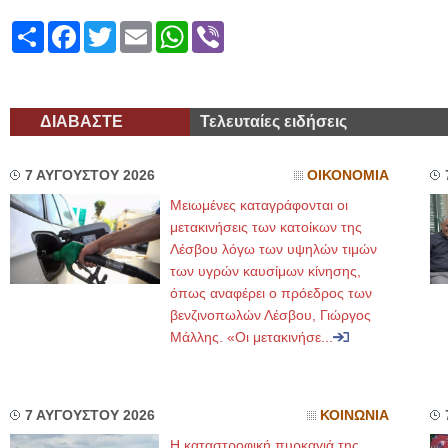
Share
Facebook
Twitter
Email
WhatsApp
Viber
ΔΙΑΒΑΣΤΕ
Τελευταίες ειδήσεις
7 ΑΥΓΟΥΣΤΟΥ 2026
ΟΙΚΟΝΟΜΙΑ
Μειωμένες καταγράφονται οι
μετακινήσεις των κατοίκων της
Λέσβου λόγω των υψηλών τιμών
των υγρών καυσίμων κίνησης,
όπως αναφέρει ο πρόεδρος των
βενζινοπωλών Λέσβου, Γιώργος
Μάλλης. «Οι μετακινήσε...
7 ΑΥΓΟΥΣΤΟΥ 2026
ΚΟΙΝΩΝΙΑ
Η καταστροφική πυρκαγιά της