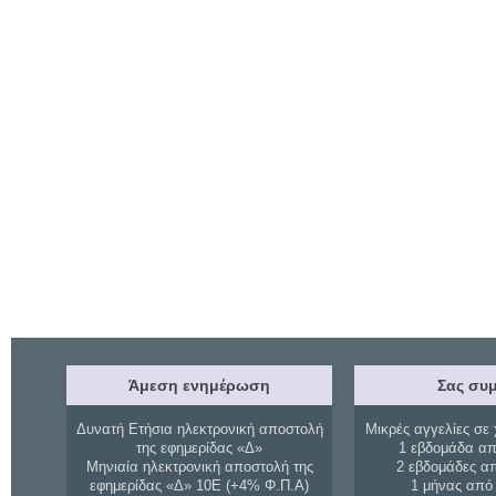
Άμεση ενημέρωση
Σας συμ
Δυνατή Ετήσια ηλεκτρονική αποστολή
Μικρές αγγελίες σε 
της εφημερίδας «Δ»
1 εβδομάδα απ
Μηνιαία ηλεκτρονική αποστολή της
2 εβδομάδες α
εφημερίδας «Δ» 10Ε (+4% Φ.Π.Α)
1 μήνας από