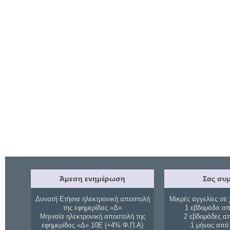
Άμεση ενημέρωση
Σας συμ
Δυνατή Ετήσια ηλεκτρονική αποστολή
Μικρές αγγελίες σε 
της εφημερίδας «Δ»
1 εβδομάδα απ
Μηνιαία ηλεκτρονική αποστολή της
2 εβδομάδες α
εφημερίδας «Δ» 10Ε (+4% Φ.Π.Α)
1 μήνας από