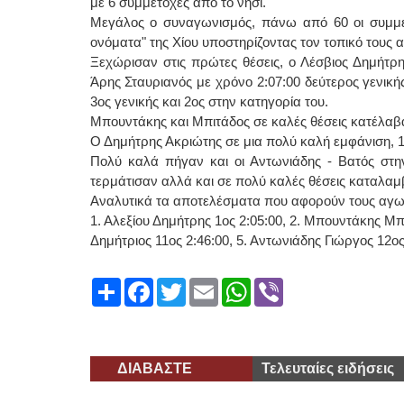
με 6 συμμετοχές από το νησί.
Μεγάλος ο συναγωνισμός, πάνω από 60 οι συμμετ
ονόματα" της Χίου υποστηρίζοντας τον τοπικό τους
Ξεχώρισαν στις πρώτες θέσεις, ο Λέσβιος Δημήτρη
Άρης Σταυριανός με χρόνο 2:07:00 δεύτερος γενικής
3ος γενικής και 2ος στην κατηγορία του.
Μπουντάκης και Μπιτάδος σε καλές θέσεις κατέλαβαν
Ο Δημήτρης Ακριώτης σε μια πολύ καλή εμφάνιση, 1
Πολύ καλά πήγαν και οι Αντωνιάδης - Βατός στ
τερμάτισαν αλλά και σε πολύ καλές θέσεις καταλαμβ
Αναλυτικά τα αποτελέσματα που αφορούν τους αγω
1. Αλεξίου Δημήτρης 1ος 2:05:00, 2. Μπουντάκης Μπ
Δημήτριος 11ος 2:46:00, 5. Αντωνιάδης Γιώργος 12ος
Share
Facebook
Twitter
Email
WhatsApp
Viber
ΔΙΑΒΑΣΤΕ
Τελευταίες ειδήσεις