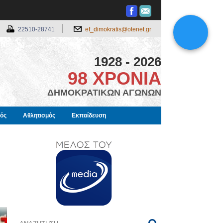
22510-28741
ef_dimokratis@otenet.gr
1928 - 2026
98 ΧΡΟΝΙΑ
ΔΗΜΟΚΡΑΤΙΚΩΝ ΑΓΩΝΩΝ
μός
Αθλητισμός
Εκπαίδευση