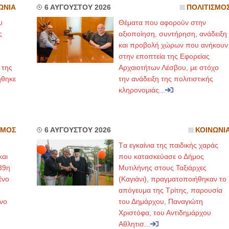
ΩΝΙΑ
6 ΑΥΓΟΥΣΤΟΥ 2026
ΠΟΛΙΤΙΣΜΟ
υ
Θέματα που αφορούν στην
ς
αξιοποίηση, συντήρηση, ανάδειξη
και προβολή χώρων που ανήκουν
στην εποπτεία της Εφορείας
 της
Αρχαιοτήτων Λέσβου, με στόχο
ήθηκε
την ανάδειξη της πολιτιστικής
κληρονομιάς...
ΣΜΟΣ
6 ΑΥΓΟΥΣΤΟΥ 2026
ΚΟΙΝΩΝΙ
Tα εγκαίνια της παιδικής χαράς
και
που κατασκεύασε ο Δήμος
39η
Μυτιλήνης στους Ταξιάρχες
ένο
(Καγιάνι), πραγματοποιήθηκαν το
απόγευμα της Τρίτης, παρουσία
νο
του Δημάρχου, Παναγιώτη
Χριστόφα, του Αντιδημάρχου
Αθλητισ...