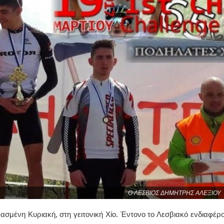
Ο ΛΕΣΒΙΟΣ ΔΗΜΗΤΡΗΣ ΑΛΕΞΙΟΥ
σμένη Κυριακή, στη γειτονική Χίο. Έντονο το Λεσβιακό ενδιαφέρο