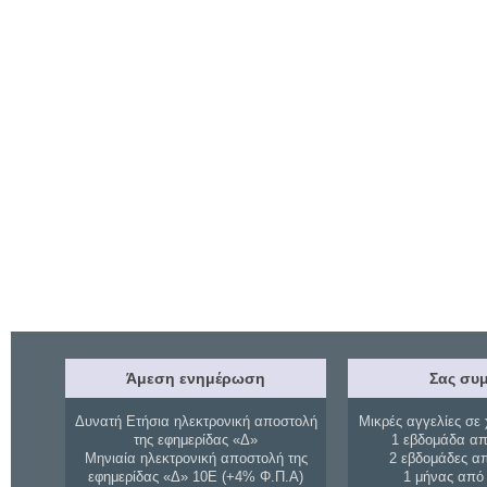
Άμεση ενημέρωση
Σας συμ
Δυνατή Ετήσια ηλεκτρονική αποστολή
Μικρές αγγελίες σε 
της εφημερίδας «Δ»
1 εβδομάδα απ
Μηνιαία ηλεκτρονική αποστολή της
2 εβδομάδες α
εφημερίδας «Δ» 10Ε (+4% Φ.Π.Α)
1 μήνας από