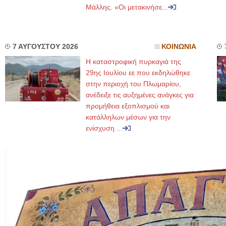
Μάλλης. «Οι μετακινήσε...
7 ΑΥΓΟΥΣΤΟΥ 2026
ΚΟΙΝΩΝΙΑ
Η καταστροφική πυρκαγιά της
29ης Ιουλίου εε που εκδηλώθηκε
στην περιοχή του Πλωμαρίου,
ανέδειξε τις αυξημένες ανάγκες για
προμήθεια εξοπλισμού και
κατάλληλων μέσων για την
ενίσχυση ...