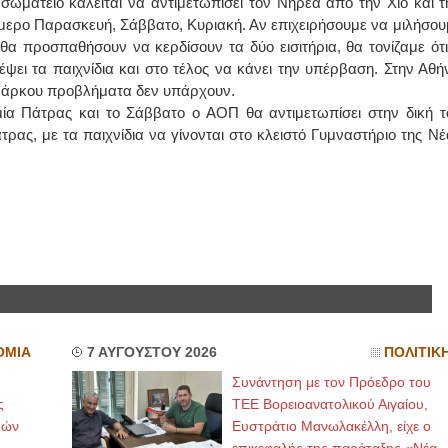
ωματείο καλείται να αντιμετωπίσει τον Νηρέα από την Χίο και τ
ήμερο Παρασκευή, Σάββατο, Κυριακή. Αν επιχειρήσουμε να μιλήσου
ΙΩΑΝΝΗΣ Α. ΜΑΛΛΙΑΣ
θα προσπαθήσουν να κερδίσουν τα δύο εισιτήρια, θα τονίζαμε ότι
έψει τα παιχνίδια και στο τέλος να κάνει την υπέρβαση. Στην Αθή
ΧΕΙΡΟΥΡΓΟΣ
ο Μάρκου προβλήματα δεν υπάρχουν.
ΟΦΘΑΛΜΙΑΤΡΟΣ
Διδάκτωρ Ιατρικής Σχολής
ία Πάτρας και το Σάββατο ο ΑΟΠ θα αντιμετωπίσει στην δική τ
Πανεπιστημίου Αθηνών
Καλλιπόλεως 3,Νέα Σμύρνη,
ρας, με τα παιχνίδια να γίνονται στο κλειστό Γυμναστήριο της Νέ
τηλ:210-9320215
Καβέτσου 10, Μυτιλήνη, τηλ:
2251038065
Χειρουργός Ωτορινολαρυγγολόγος
Έλενα Μπούμπα
Στρατιωτικός Ιατρός
Διδ.Παν.Αθηνών
Διπλωματούχος Ευρ.Ακαδημίας
Πάρνηθας 95-97 Αχαρναί
2102467085 & 6938502258
email- elenboumpa@gmail.com
ΟΜΙΑ
7 ΑΥΓΟΥΣΤΟΥ 2026
ΠΟΛΙΤΙΚ
Συνάντηση με τον Πρόεδρο του
ς
ΤΕΕ Βορειοανατολικού Αιγαίου,
μών
Ευστράτιο Μανωλακέλλη, είχε ο