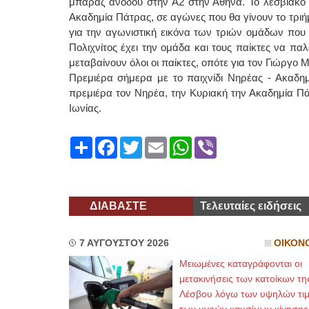
μπαράζ ανόδου στην Α2 στην Αθήνα. Το λεσβιακό σ
Ακαδημία Πάτρας, σε αγώνες που θα γίνουν το τρι
για την αγωνιστική εικόνα των τριών ομάδων που 
Πολιχνίτος έχει την ομάδα και τους παίκτες να παλ
μεταβαίνουν όλοι οι παίκτες, οπότε για τον Γιώργ
Πρεμιέρα σήμερα με το παιχνίδι Νηρέας - Ακαδημ
πρεμιέρα τον Νηρέα, την Κυριακή την Ακαδημία Πάτ
Ιωνίας.
Share
Facebook
Twitter
Email
WhatsApp
Viber
ΔΙΑΒΑΣΤΕ
Τελευταίες ειδήσεις
7 ΑΥΓΟΥΣΤΟΥ 2026
ΟΙΚΟΝ
Μειωμένες καταγράφονται οι
μετακινήσεις των κατοίκων τη
Λέσβου λόγω των υψηλών τι