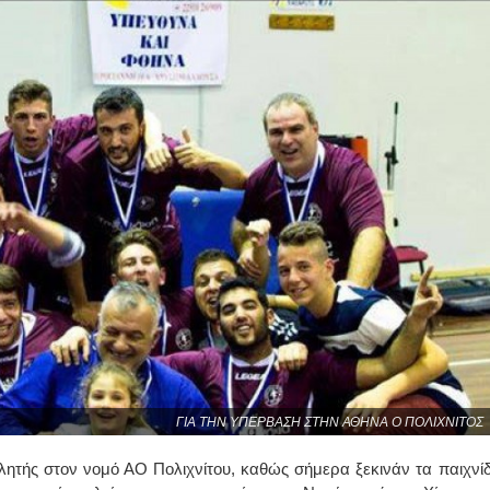
ΓΙΑ ΤΗΝ ΥΠΕΡΒΑΣΗ ΣΤΗΝ ΑΘΗΝΑ Ο ΠΟΛΙΧΝΙΤΟΣ
ητής στον νομό ΑΟ Πολιχνίτου, καθώς σήμερα ξεκινάν τα παιχνίδ