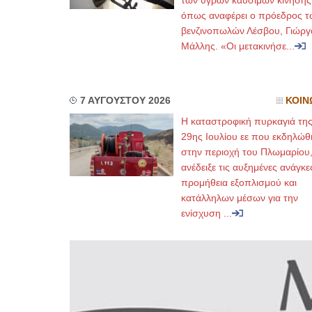
των υγρών καυσίμων κίνησης
όπως αναφέρει ο πρόεδρος τ
βενζινοπωλών Λέσβου, Γιώργ
Μάλλης. «Οι μετακινήσε...
7 ΑΥΓΟΥΣΤΟΥ 2026
ΚΟΙΝ
Η καταστροφική πυρκαγιά τη
29ης Ιουλίου εε που εκδηλώθ
στην περιοχή του Πλωμαρίου
ανέδειξε τις αυξημένες ανάγκε
προμήθεια εξοπλισμού και
κατάλληλων μέσων για την
ενίσχυση ...