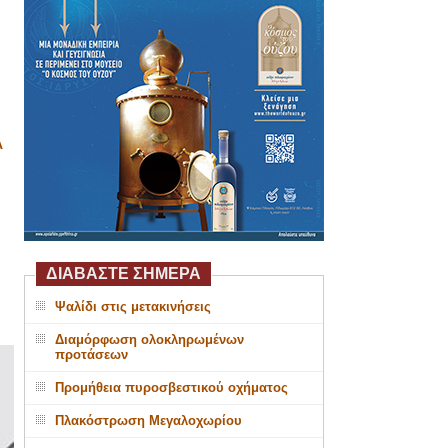
Α
ΔΙΑΒΑΣΤΕ ΣΗΜΕΡΑ
Ψαλίδι στις μετακινήσεις
Διαμόρφωση ολοκληρωμένων
προτάσεων
Προμήθεια πυροσβεστικού οχήματος
Πλακόστρωση Μεγαλοχωρίου