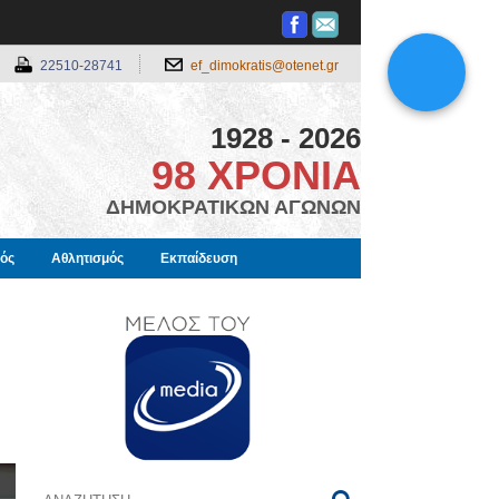
22510-28741
ef_dimokratis@otenet.gr
1928 - 2026
98 ΧΡΟΝΙΑ
ΔΗΜΟΚΡΑΤΙΚΩΝ ΑΓΩΝΩΝ
μός
Αθλητισμός
Εκπαίδευση