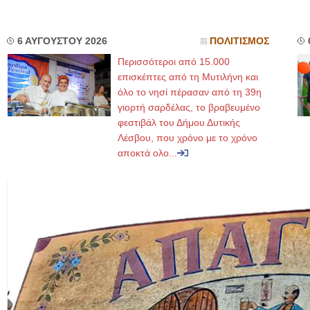
6 ΑΥΓΟΥΣΤΟΥ 2026
ΠΟΛΙΤΙΣΜΟΣ
Περισσότεροι από 15.000
επισκέπτες από τη Μυτιλήνη και
όλο το νησί πέρασαν από τη 39η
γιορτή σαρδέλας, το βραβευμένο
φεστιβάλ του Δήμου Δυτικής
Λέσβου, που χρόνο με το χρόνο
αποκτά ολο...