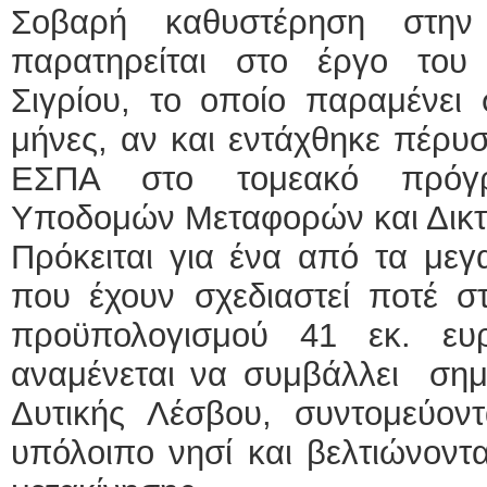
Σοβαρή καθυστέρηση στην
ΕΙΔΙΚΟΣ ΚΑΡΔΙΟΛΟΓΟΣ
παρατηρείται στο έργο του
ΚΩΝΣΤΑΝΤΙΝΟΣ Ε
Σιγρίου, το οποίο παραμένει
Holter πίεσης και ρ
Δοκιμασία κοπώσε
μήνες, αν και εντάχθηκε πέρυ
υπέρηχος
Μυτιλήνη Βουρνάζω
τηλ.2251302311
ΕΣΠΑ στο τομεακό πρόγρ
Γέρα:Παπάδος τηλ.
aroniskos@gmail.c
Υποδομών Μεταφορών και Δικ
Φυσικοθεραπεύτρια Manual
Πρόκειται για ένα από τα μεγ
Σταυρουλάκη-Γαλάτη
που έχουν σχεδιαστεί ποτέ
Πτυχιούχος Φυσικο
ΑΤΕΙ Θεσσαλονίκη
Σύμβαση με ΕΟΠΥ
προϋπολογισμού 41 εκ. ε
Ασκληπιού 39 Χρυ
Μυτιλήνη
αναμένεται να συμβάλλει σημ
τηλ. 22510-54898- 
Δυτικής Λέσβου, συντομεύοντ
υπόλοιπο νησί και βελτιώνοντα