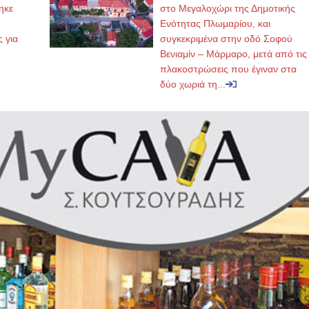
ηκε
στο Μεγαλοχώρι της Δημοτικής
,
Ενότητας Πλωμαρίου, και
ς για
συγκεκριμένα στην οδό Σοφού
Βενιαμίν – Μάρμαρο, μετά από τις
πλακοστρώσεις που έγιναν στα
δύο χωριά τη...