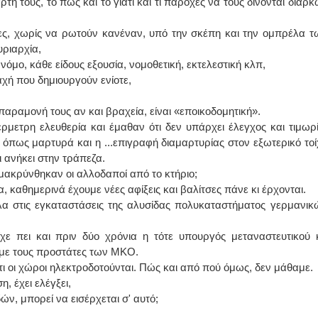
τη τους, το πώς και το γιατί και τι παροχές να τους δίνονται διαρκ
ΙΩΑΝΝΗΣ Α. ΜΑΛΛΙΑΣ
ίες, χωρίς να ρωτούν κανέναν, υπό την σκέπη και την ομπρέλα τ
υριαρχία,
ΧΕΙΡΟΥΡΓΟΣ
μο, κάθε είδους εξουσία, νομοθετική, εκτελεστική κλπ,
ΟΦΘΑΛΜΙΑΤΡΟΣ
Διδάκτωρ Ιατρικής Σχολής
χή που δημιουργούν ενίοτε,
Πανεπιστημίου Αθηνών
Καλλιπόλεως 3,Νέα Σμύρνη,
τηλ:210-9320215
αραμονή τους αν και βραχεία, είναι «εποικοδομητική».
Καβέτσου 10, Μυτιλήνη, τηλ:
2251038065
ρμετρη ελευθερία και έμαθαν ότι δεν υπάρχει έλεγχος και τιμωρί
 όπως μαρτυρά και η ...επιγραφή διαμαρτυρίας στον εξωτερικό τοί
Χειρουργός Ωτορινολαρυγγολόγος
 ανήκει στην τράπεζα.
ομακρύνθηκαν οι αλλοδαποί από το κτήριο;
Έλενα Μπούμπα
, καθημερινά έχουμε νέες αφίξεις και βαλίτσες πάνε κι έρχονται.
Στρατιωτικός Ιατρός
Διδ.Παν.Αθηνών
πλα στις εγκαταστάσεις της αλυσίδας πολυκαταστήματος γερμανικ
Διπλωματούχος Ευρ.Ακαδημίας
Πάρνηθας 95-97 Αχαρναί
2102467085 & 6938502258
είχε πει και πριν δύο χρόνια η τότε υπουργός μεταναστευτικού 
email- elenboumpa@gmail.com
με τους προστάτες των ΜΚΟ.
ότι οι χώροι ηλεκτροδοτούνται. Πώς και από πού όμως, δεν μάθαμε.
, έχει ελέγξει,
ών, μπορεί να εισέρχεται σ' αυτό;