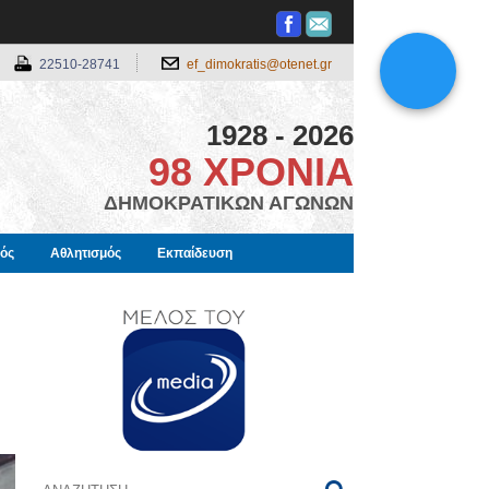
22510-28741
ef_dimokratis@otenet.gr
1928 - 2026
98 ΧΡΟΝΙΑ
ΔΗΜΟΚΡΑΤΙΚΩΝ ΑΓΩΝΩΝ
μός
Αθλητισμός
Εκπαίδευση