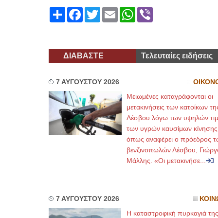
Share
Facebook
Twitter
Email
WhatsApp
Viber
ΔΙΑΒΑΣΤΕ
Τελευταίες ειδήσεις
7 ΑΥΓΟΥΣΤΟΥ 2026
ΟΙΚΟΝ
Μειωμένες καταγράφονται οι
μετακινήσεις των κατοίκων τη
Λέσβου λόγω των υψηλών τι
των υγρών καυσίμων κίνησης
όπως αναφέρει ο πρόεδρος τ
βενζινοπωλών Λέσβου, Γιώργ
Μάλλης. «Οι μετακινήσε...
7 ΑΥΓΟΥΣΤΟΥ 2026
ΚΟΙΝ
Η καταστροφική πυρκαγιά τη