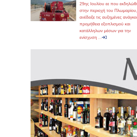
29ης Ιουλίου εε που εκδηλώθ
στην περιοχή του Πλωμαρίου
ανέδειξε τις αυξημένες ανάγκε
προμήθεια εξοπλισμού και
κατάλληλων μέσων για την
ενίσχυση ...