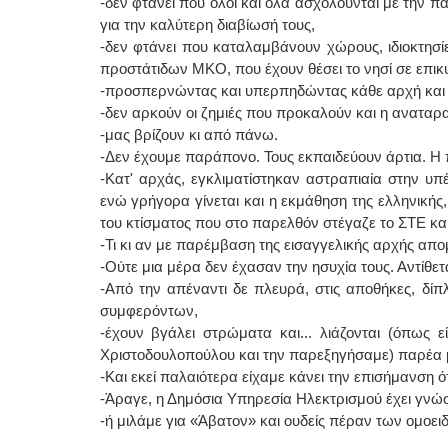
-δεν φτάνει που όλοι και όλα ασχολούνται με την πάρ
για την καλύτερη διαβίωσή τους,
-δεν φτάνει που καταλαμβάνουν χώρους, ιδιοκτησ
προστάτιδων ΜΚΟ, που έχουν θέσει το νησί σε επικ
-προσπερνώντας και υπερπηδώντας κάθε αρχή και νό
-δεν αρκούν οι ζημιές που προκαλούν και η αναταρα
-μας βρίζουν κι από πάνω.
-Δεν έχουμε παράπονο. Τους εκπαιδεύουν άρτια. Η π
-Κατ' αρχάς, εγκλιματίστηκαν αστραπιαία στην υπέ
ενώ γρήγορα γίνεται και η εκμάθηση της ελληνικής,
του κτίσματος που στο παρελθόν στέγαζε το ΣΤΕ και
-Τι κι αν με παρέμβαση της εισαγγελικής αρχής απ
-Ούτε μια μέρα δεν έχασαν την ησυχία τους. Αντίθετα
-Από την απέναντι δε πλευρά, στις αποθήκες, δί
συμφερόντων,
-έχουν βγάλει στρώματα και... λιάζονται (όπως 
Χριστοδουλοπούλου και την παρεξηγήσαμε) παρέα 
-Και εκεί παλαιότερα είχαμε κάνει την επισήμανση 
-Άραγε, η Δημόσια Υπηρεσία Ηλεκτρισμού έχει γνώση
-ή μιλάμε για «Άβατον» και ουδείς πέραν των ομοειδ