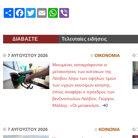
Share
Facebook
Twitter
Email
WhatsApp
Viber
ΔΙΑΒΑΣΤΕ
Τελευταίες ειδήσεις
7 ΑΥΓΟΥΣΤΟΥ 2026
ΟΙΚΟΝΟΜΙΑ
Μειωμένες καταγράφονται οι
μετακινήσεις των κατοίκων της
Λέσβου λόγω των υψηλών τιμών
των υγρών καυσίμων κίνησης,
όπως αναφέρει ο πρόεδρος των
βενζινοπωλών Λέσβου, Γιώργος
Μάλλης. «Οι μετακινήσε...
7 ΑΥΓΟΥΣΤΟΥ 2026
ΚΟΙΝΩΝΙΑ