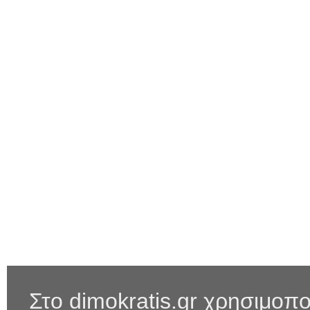
Στο dimokratis.gr χρησιμοπο