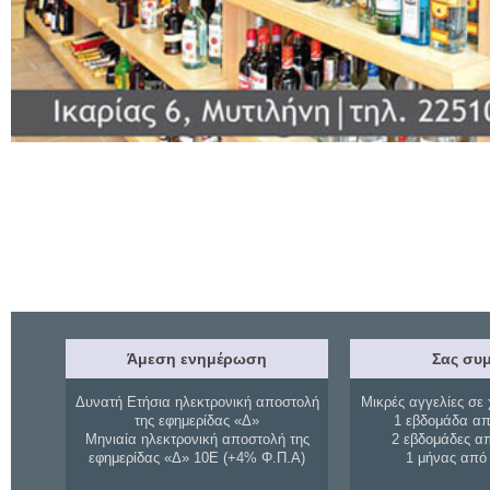
Άμεση ενημέρωση
Σας συμ
Δυνατή Ετήσια ηλεκτρονική αποστολή
Μικρές αγγελίες σε 
της εφημερίδας «Δ»
1 εβδομάδα απ
Μηνιαία ηλεκτρονική αποστολή της
2 εβδομάδες α
εφημερίδας «Δ» 10Ε (+4% Φ.Π.Α)
1 μήνας από