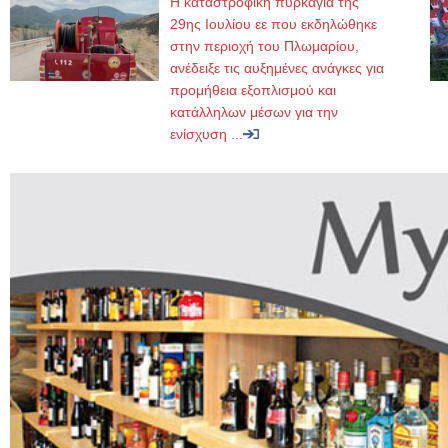
Η καταστροφική πυρκαγιά της
29ης Ιουλίου εε που εκδηλώθηκε
στην περιοχή του Πλωμαρίου,
ανέδειξε τις αυξημένες ανάγκες για
προμήθεια εξοπλισμού και
κατάλληλων μέσων για την
ενίσχυση ...