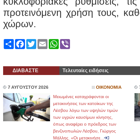
κυκλοφοριακές ρυθμίσεις, τις
προτεινόμενη χρήση τους, κα
χώρων.
Share
Facebook
Twitter
Email
WhatsApp
Viber
ΔΙΑΒΑΣΤΕ
Τελευταίες ειδήσεις
7 ΑΥΓΟΥΣΤΟΥ 2026
ΟΙΚΟΝΟΜΙΑ
Μειωμένες καταγράφονται οι
μετακινήσεις των κατοίκων της
Λέσβου λόγω των υψηλών τιμών
των υγρών καυσίμων κίνησης,
όπως αναφέρει ο πρόεδρος των
βενζινοπωλών Λέσβου, Γιώργος
Μάλλης. «Οι μετακινήσε...