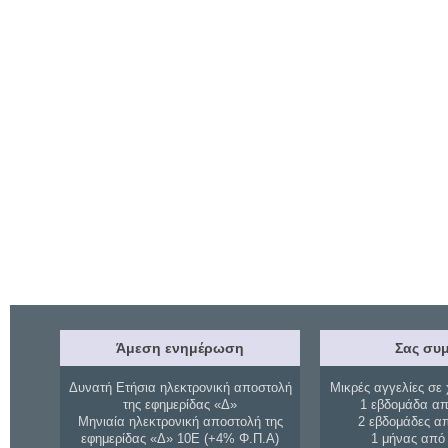
Άμεση ενημέρωση
Σας συμ
Δυνατή Ετήσια ηλεκτρονική αποστολή
Μικρές αγγελίες σε 
της εφημερίδας «Δ»
1 εβδομάδα απ
Μηνιαία ηλεκτρονική αποστολή της
2 εβδομάδες α
εφημερίδας «Δ» 10Ε (+4% Φ.Π.Α)
1 μήνας από