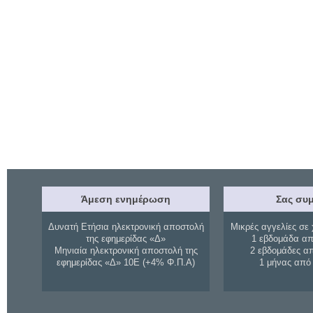
Άμεση ενημέρωση
Σας συμ
Δυνατή Ετήσια ηλεκτρονική αποστολή
Μικρές αγγελίες σε 
της εφημερίδας «Δ»
1 εβδομάδα απ
Μηνιαία ηλεκτρονική αποστολή της
2 εβδομάδες α
εφημερίδας «Δ» 10Ε (+4% Φ.Π.Α)
1 μήνας από