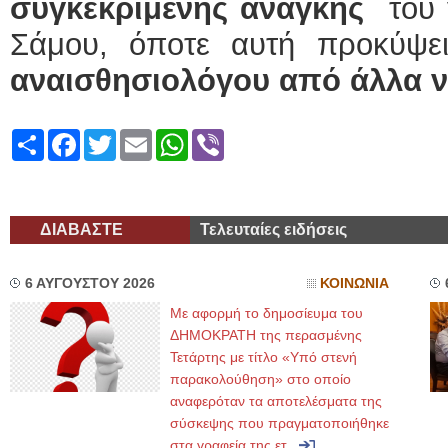
συγκεκριμένης ανάγκης
του 
Σάμου, όποτε αυτή προκύψ
αναισθησιολόγου από άλλα ν
Share
Facebook
Twitter
Email
WhatsApp
Viber
ΔΙΑΒΑΣΤΕ
Τελευταίες ειδήσεις
6 ΑΥΓΟΥΣΤΟΥ 2026
ΚΟΙΝΩΝΙΑ
Με αφορμή το δημοσίευμα του
ΔΗΜΟΚΡΑΤΗ της περασμένης
Τετάρτης με τίτλο «Υπό στενή
παρακολούθηση» στο οποίο
αναφερόταν τα αποτελέσματα της
σύσκεψης που πραγματοποιήθηκε
στα γραφεία της ετ...