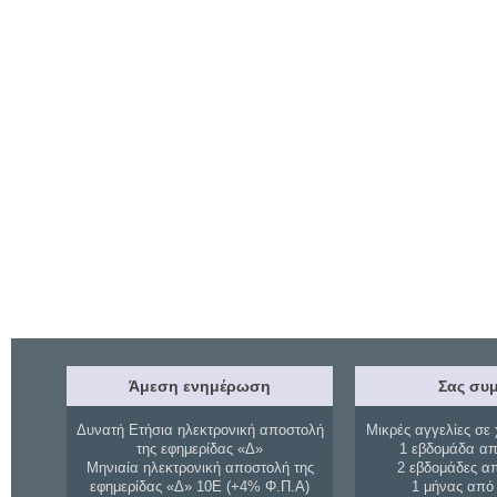
Άμεση ενημέρωση
Σας συμ
Δυνατή Ετήσια ηλεκτρονική αποστολή
Μικρές αγγελίες σε 
της εφημερίδας «Δ»
1 εβδομάδα απ
Μηνιαία ηλεκτρονική αποστολή της
2 εβδομάδες α
εφημερίδας «Δ» 10Ε (+4% Φ.Π.Α)
1 μήνας από