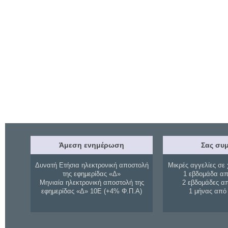
Άμεση ενημέρωση
Σας συμ
Δυνατή Ετήσια ηλεκτρονική αποστολή
Μικρές αγγελίες σε 
της εφημερίδας «Δ»
1 εβδομάδα απ
Μηνιαία ηλεκτρονική αποστολή της
2 εβδομάδες α
εφημερίδας «Δ» 10Ε (+4% Φ.Π.Α)
1 μήνας από