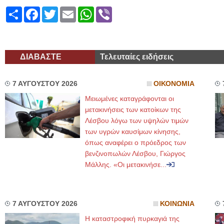
Share
Facebook
Twitter
Email
WhatsApp
Viber
ΔΙΑΒΑΣΤΕ
Τελευταίες ειδήσεις
7 ΑΥΓΟΥΣΤΟΥ 2026
ΟΙΚΟΝΟΜΙΑ
Μειωμένες καταγράφονται οι
μετακινήσεις των κατοίκων της
Λέσβου λόγω των υψηλών τιμών
των υγρών καυσίμων κίνησης,
όπως αναφέρει ο πρόεδρος των
βενζινοπωλών Λέσβου, Γιώργος
Μάλλης. «Οι μετακινήσε...
7 ΑΥΓΟΥΣΤΟΥ 2026
ΚΟΙΝΩΝΙΑ
Η καταστροφική πυρκαγιά της