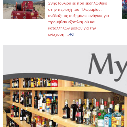
29ης Ιουλίου εε που εκδηλώθηκε
στην περιοχή του Πλωμαρίου,
ανέδειξε τις αυξημένες ανάγκες για
προμήθεια εξοπλισμού και
κατάλληλων μέσων για την
ενίσχυση ...