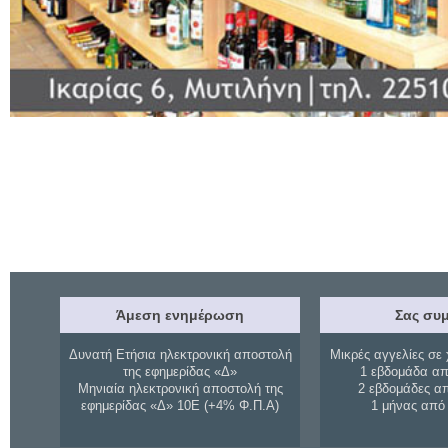
Άμεση ενημέρωση
Σας συμ
Δυνατή Ετήσια ηλεκτρονική αποστολή
Μικρές αγγελίες σε 
της εφημερίδας «Δ»
1 εβδομάδα απ
Μηνιαία ηλεκτρονική αποστολή της
2 εβδομάδες α
εφημερίδας «Δ» 10Ε (+4% Φ.Π.Α)
1 μήνας από