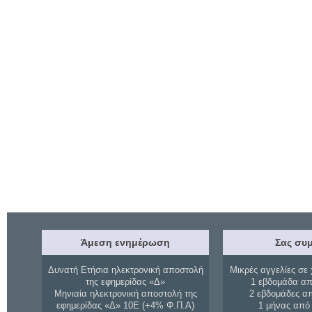
Άμεση ενημέρωση
Σας συμ
Δυνατή Ετήσια ηλεκτρονική αποστολή
Μικρές αγγελίες σε 
της εφημερίδας «Δ»
1 εβδομάδα απ
Μηνιαία ηλεκτρονική αποστολή της
2 εβδομάδες α
εφημερίδας «Δ» 10Ε (+4% Φ.Π.Α)
1 μήνας από