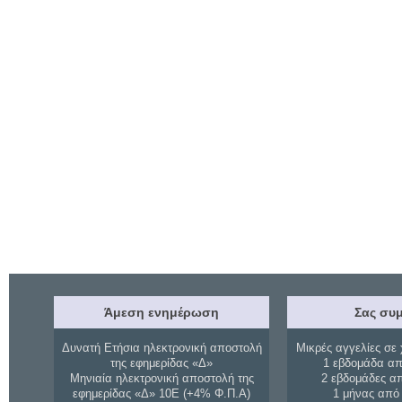
Άμεση ενημέρωση
Σας συμ
Δυνατή Ετήσια ηλεκτρονική αποστολή
Μικρές αγγελίες σε 
της εφημερίδας «Δ»
1 εβδομάδα απ
Μηνιαία ηλεκτρονική αποστολή της
2 εβδομάδες α
εφημερίδας «Δ» 10Ε (+4% Φ.Π.Α)
1 μήνας από