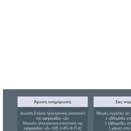
Άμεση ενημέρωση
Σας συμ
Δυνατή Ετήσια ηλεκτρονική αποστολή
Μικρές αγγελίες σε 
της εφημερίδας «Δ»
1 εβδομάδα απ
Μηνιαία ηλεκτρονική αποστολή της
2 εβδομάδες α
εφημερίδας «Δ» 10Ε (+4% Φ.Π.Α)
1 μήνας από