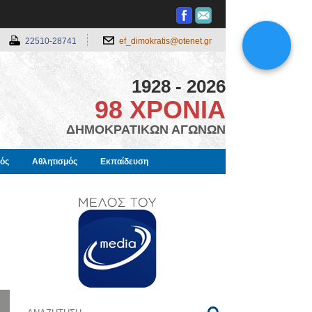
22510-28741
ef_dimokratis@otenet.gr
1928 - 2026
98 ΧΡΟΝΙΑ
ΔΗΜΟΚΡΑΤΙΚΩΝ ΑΓΩΝΩΝ
μός
Αθλητισμός
Εκπαίδευση