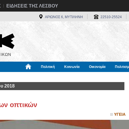
Σ
ΕΙΔΗΣΕΙΣ ΤΗΣ ΛΕΣΒΟΥ
ΑΡΙΩΝΟΣ 6, ΜΥΤΙΛΗΝΗ
22510-25524
ΙΚΩΝ
Πολιτική
Κοινωνία
Οικονομία
Πολιτισ
α
Χρήσιμα
Διεθνή
Πληροφορίες
ου 2018
ων οπτικών
ΥΓΕΙΑ