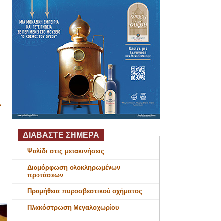
Α
ΔΙΑΒΑΣΤΕ ΣΗΜΕΡΑ
Ψαλίδι στις μετακινήσεις
Διαμόρφωση ολοκληρωμένων
προτάσεων
Προμήθεια πυροσβεστικού οχήματος
Πλακόστρωση Μεγαλοχωρίου