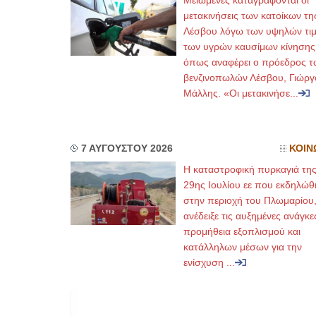
Μειωμένες καταγράφονται οι
μετακινήσεις των κατοίκων τη
Λέσβου λόγω των υψηλών τι
των υγρών καυσίμων κίνησης
όπως αναφέρει ο πρόεδρος τ
βενζινοπωλών Λέσβου, Γιώργ
Μάλλης. «Οι μετακινήσε...
7 ΑΥΓΟΥΣΤΟΥ 2026
ΚΟΙΝ
Η καταστροφική πυρκαγιά τη
29ης Ιουλίου εε που εκδηλώθ
στην περιοχή του Πλωμαρίου
ανέδειξε τις αυξημένες ανάγκε
προμήθεια εξοπλισμού και
κατάλληλων μέσων για την
ενίσχυση ...