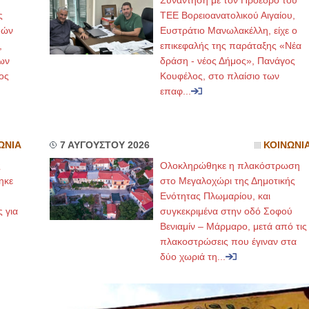
Συνάντηση με τον Πρόεδρο του
ς
ΤΕΕ Βορειοανατολικού Αιγαίου,
μών
Ευστράτιο Μανωλακέλλη, είχε ο
,
επικεφαλής της παράταξης «Νέα
ων
δράση - νέος Δήμος», Πανάγος
ος
Κουφέλος, στο πλαίσιο των
επαφ...
ΩΝΙΑ
7 ΑΥΓΟΥΣΤΟΥ 2026
ΚΟΙΝΩΝΙ
ς
Ολοκληρώθηκε η πλακόστρωση
ηκε
στο Μεγαλοχώρι της Δημοτικής
,
Ενότητας Πλωμαρίου, και
ς για
συγκεκριμένα στην οδό Σοφού
Βενιαμίν – Μάρμαρο, μετά από τις
πλακοστρώσεις που έγιναν στα
δύο χωριά τη...