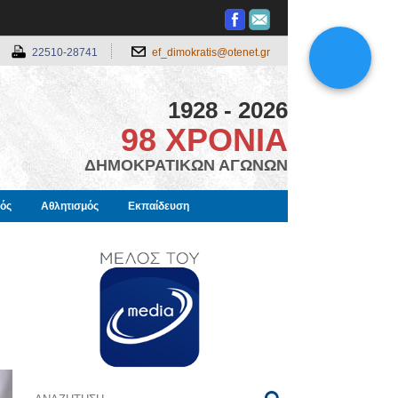
22510-28741
ef_dimokratis@otenet.gr
1928 - 2026
98 ΧΡΟΝΙΑ
ΔΗΜΟΚΡΑΤΙΚΩΝ ΑΓΩΝΩΝ
μός
Αθλητισμός
Εκπαίδευση