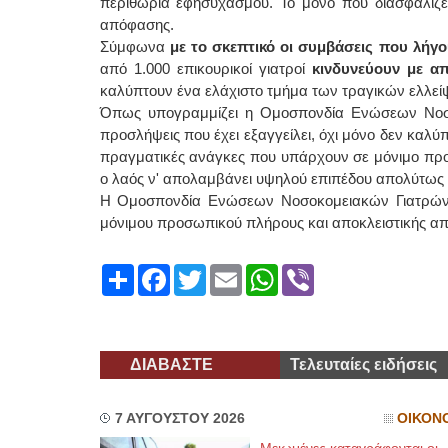
περιθώρια εφησυχασμού. Το μόνο που διασφαλίζε
απόφασης.
Σύμφωνα
με το σκεπτικό οι συμβάσεις που λήγο
από 1.000 επικουρικοί γιατροί
κινδυνεύουν με α
καλύπτουν ένα ελάχιστο τμήμα των τραγικών ελλεί
Όπως υπογραμμίζει η Ομοσπονδία Ενώσεων Νοσο
προσλήψεις που έχει εξαγγείλει, όχι μόνο δεν καλύπ
πραγματικές ανάγκες που υπάρχουν σε μόνιμο προ
ο λαός ν' απολαμβάνει υψηλού επιπέδου απολύτως 
Η Ομοσπονδία Ενώσεων Νοσοκομειακών Γιατρών Ε
μόνιμου προσωπικού πλήρους και αποκλειστικής α
Share
Facebook
Twitter
Email
WhatsApp
Viber
ΔΙΑΒΑΣΤΕ
Τελευταίες ειδήσεις
7 ΑΥΓΟΥΣΤΟΥ 2026
ΟΙΚΟΝ