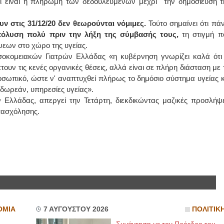
ι είναι η πληρωμή των δεδουλευμένων μέχρι την δημοσίευση τ
ΙΩΑΝΝΗΣ Α. ΜΑΛΛΙΑΣ
υν στις 31/12/20 δεν θεωρούνται νόμιμες.
Τούτο σημαίνει ότι πά
πόλυση πολύ πριν την λήξη της σύμβασής τους,
τη στιγμή π
ΧΕΙΡΟΥΡΓΟΣ
ψεων στο χώρο της υγείας.
ΟΦΘΑΛΜΙΑΤΡΟΣ
Διδάκτωρ Ιατρικής Σχολής
κομειακών Γιατρών Ελλάδας «η κυβέρνηση γνωρίζει καλά ότι 
Πανεπιστημίου Αθηνών
Καλλιπόλεως 3,Νέα Σμύρνη,
τουν τις κενές οργανικές θέσεις, αλλά είναι σε πλήρη διάσταση με τ
τηλ:210-9320215
σωπικό, ώστε ν' αναπτυχθεί πλήρως το δημόσιο σύστημα υγείας κ
Καβέτσου 10, Μυτιλήνη, τηλ:
2251038065
δωρεάν, υπηρεσίες υγείας».
λλάδας, απεργεί την Τετάρτη, διεκδικώντας μαζικές προσλήψε
Χειρουργός Ωτορινολαρυγγολόγος
πασχόλησης.
Έλενα Μπούμπα
Στρατιωτικός Ιατρός
Διδ.Παν.Αθηνών
Διπλωματούχος Ευρ.Ακαδημίας
Πάρνηθας 95-97 Αχαρναί
2102467085 & 6938502258
email- elenboumpa@gmail.com
ΟΜΙΑ
7 ΑΥΓΟΥΣΤΟΥ 2026
ΠΟΛΙΤΙΚ