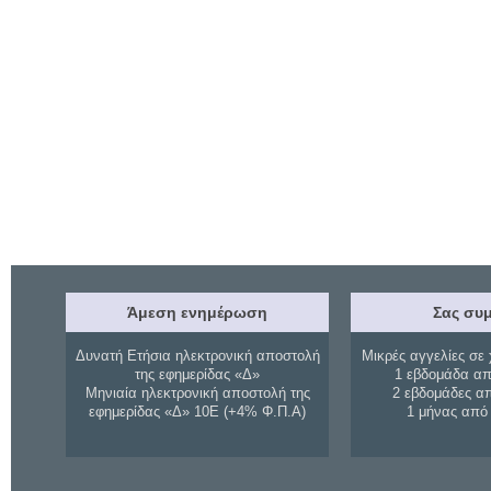
Άμεση ενημέρωση
Σας συμ
Δυνατή Ετήσια ηλεκτρονική αποστολή
Μικρές αγγελίες σε 
της εφημερίδας «Δ»
1 εβδομάδα απ
Μηνιαία ηλεκτρονική αποστολή της
2 εβδομάδες α
εφημερίδας «Δ» 10Ε (+4% Φ.Π.Α)
1 μήνας από