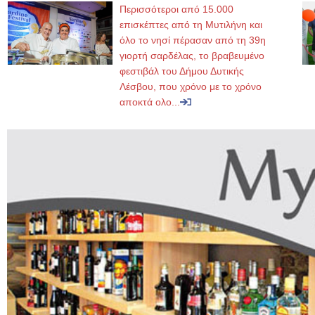
Περισσότεροι από 15.000
επισκέπτες από τη Μυτιλήνη και
όλο το νησί πέρασαν από τη 39η
γιορτή σαρδέλας, το βραβευμένο
φεστιβάλ του Δήμου Δυτικής
Λέσβου, που χρόνο με το χρόνο
αποκτά ολο...