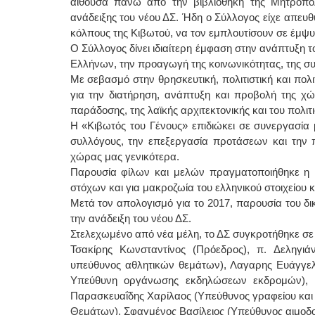
αίθουσα πάνω από την βιβλιοθήκη της Μητρόπο
ανάδειξης του νέου ΔΣ. Ήδη ο Σύλλογος είχε απευ
κόλπους της Κιβωτού, να τον εμπλουτίσουν σε έμψυχ
Ο Σύλλογος δίνει ιδιαίτερη έμφαση στην ανάπτυξη τ
Ελλήνων, την προαγωγή της κοινωνικότητας, της σ
Με σεβασμό στην θρησκευτική, πολιτιστική και πολι
για την διατήρηση, ανάπτυξη και προβολή της χώ
παράδοσης, της λαϊκής αρχιτεκτονικής και του πολιτ
Η «Κιβωτός του Γένους» επιδιώκει σε συνεργασία μ
συλλόγους, την επεξεργασία προτάσεων και την 
χώρας μας γενικότερα.
Παρουσία φίλων και μελών πραγματοποιήθηκε η κο
στόχων και για μακροζωία του ελληνικού στοιχείου κ
Μετά τον απολογισμό για το 2017, παρουσία του δ
την ανάδειξη του νέου ΔΣ.
Στελεχωμένο από νέα μέλη, το ΔΣ συγκροτήθηκε σ
Τσακίρης Κωνσταντίνος (Πρόεδρος), π. Δεληγιά
υπεύθυνος αθλητικών θεμάτων), Λαγαρης Ευάγγελο
Υπεύθυνη οργάνωσης εκδηλώσεων εκδρομών), Τσ
Παρασκευαΐδης Χαρίλαος (Υπεύθυνος γραφείου και
Θεμάτων), Σφαγμένος Βασίλειος (Υπεύθυνος αιμοδο