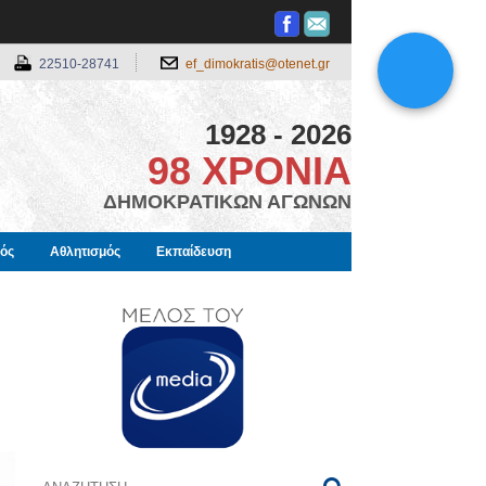
22510-28741
ef_dimokratis@otenet.gr
1928 - 2026
98 ΧΡΟΝΙΑ
ΔΗΜΟΚΡΑΤΙΚΩΝ ΑΓΩΝΩΝ
μός
Αθλητισμός
Εκπαίδευση