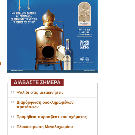
Η
ΔΙΑΒΑΣΤΕ ΣΗΜΕΡΑ
Ψαλίδι στις μετακινήσεις
Διαμόρφωση ολοκληρωμένων
προτάσεων
Προμήθεια πυροσβεστικού οχήματος
Πλακόστρωση Μεγαλοχωρίου