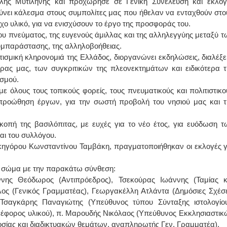
λης Μυτιλήνης και προχώρησε σε Γενική Συνέλευση και εκλογ
θύνει κάλεσμα στους συμπολίτες μας που ήθελαν να ενταχθούν στο
ΙΩΑΝΝΗΣ Α. ΜΑΛΛΙΑΣ
ο υλικό, για να ενισχύσουν το έργο της προσφοράς του.
ου πνεύματος, της ευγενούς άμιλλας και της αλληλεγγύης μεταξύ τ
ΧΕΙΡΟΥΡΓΟΣ
υμπαράστασης, της αλληλοβοήθειας.
ΟΦΘΑΛΜΙΑΤΡΟΣ
Διδάκτωρ Ιατρικής Σχολής
τισμική κληρονομιά της Ελλάδος, διοργανώνει εκδηλώσεις, διαλέξει
Πανεπιστημίου Αθηνών
Καλλιπόλεως 3,Νέα Σμύρνη,
ρας μας, των συγκριτικών της πλεονεκτημάτων και ειδικότερα τ
τηλ:210-9320215
ισμού.
Καβέτσου 10, Μυτιλήνη, τηλ:
2251038065
ε όλους τους τοπικούς φορείς, τους πνευματικούς και πολιτιστικο
προώθηση έργων, για την σωστή προβολή του νησιού μας και τ
Χειρουργός Ωτορινολαρυγγολόγος
πή της βασιλόπιτας, με ευχές για το νέο έτος, για ευόδωση τ
Έλενα Μπούμπα
αι του συλλόγου.
Στρατιωτικός Ιατρός
Διδ.Παν.Αθηνών
ικηγόρου Κωνσταντίνου Ταμβάκη, πραγματοποιήθηκαν οι εκλογές γ
Διπλωματούχος Ευρ.Ακαδημίας
Πάρνηθας 95-97 Αχαρναί
2102467085 & 6938502258
ε σώμα με την παρακάτω σύνθεση:
email- elenboumpa@gmail.com
ννης Θεόδωρος (Αντιπρόεδρος), Τσεκούρας Ιωάννης (Ταμίας κ
ς (Γενικός Γραμματέας), Γεωργακέλλη Ατλάντα (Δημόσιες Σχέσε
αγκάρης Παναγιώτης (Υπεύθυνος τύπου Σύνταξης ιστολογίου
 έφορος υλικού), π. Μαρουδής Νικόλαος (Υπεύθυνος Εκκλησιαστικ
σίας και διαδικτυακών θεμάτων, αναπληρωτής Γεν. Γραμματέα).