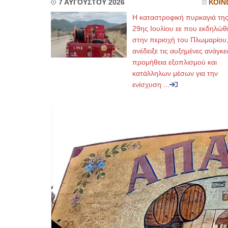
7 ΑΥΓΟΥΣΤΟΥ 2026
ΚΟΙΝ
Η καταστροφική πυρκαγιά τη
29ης Ιουλίου εε που εκδηλώθ
στην περιοχή του Πλωμαρίου
ανέδειξε τις αυξημένες ανάγκε
προμήθεια εξοπλισμού και
κατάλληλων μέσων για την
ενίσχυση ...