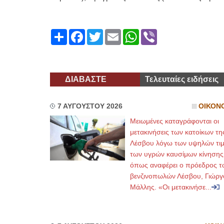
Share
Facebook
Twitter
Email
WhatsApp
Viber
ΔΙΑΒΑΣΤΕ
Τελευταίες ειδήσεις
7 ΑΥΓΟΥΣΤΟΥ 2026
ΟΙΚΟΝ
Μειωμένες καταγράφονται οι
μετακινήσεις των κατοίκων τη
Λέσβου λόγω των υψηλών τι
των υγρών καυσίμων κίνησης
όπως αναφέρει ο πρόεδρος τ
βενζινοπωλών Λέσβου, Γιώργ
Μάλλης. «Οι μετακινήσε...