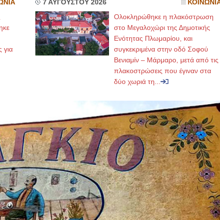
ΩΝΙΑ
7 ΑΥΓΟΥΣΤΟΥ 2026
ΚΟΙΝΩΝΙ
ς
Ολοκληρώθηκε η πλακόστρωση
ηκε
στο Μεγαλοχώρι της Δημοτικής
,
Ενότητας Πλωμαρίου, και
ς για
συγκεκριμένα στην οδό Σοφού
Βενιαμίν – Μάρμαρο, μετά από τις
πλακοστρώσεις που έγιναν στα
δύο χωριά τη...