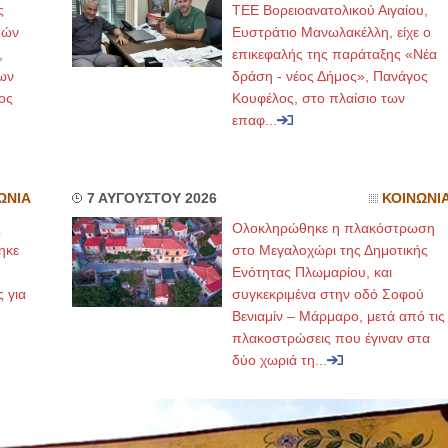
ς
ΤΕΕ Βορειοανατολικού Αιγαίου,
μών
Ευστράτιο Μανωλακέλλη, είχε ο
,
επικεφαλής της παράταξης «Νέα
ων
δράση - νέος Δήμος», Πανάγος
ος
Κουφέλος, στο πλαίσιο των
επαφ...
ΩΝΙΑ
7 ΑΥΓΟΥΣΤΟΥ 2026
ΚΟΙΝΩΝΙ
ς
Ολοκληρώθηκε η πλακόστρωση
ηκε
στο Μεγαλοχώρι της Δημοτικής
,
Ενότητας Πλωμαρίου, και
ς για
συγκεκριμένα στην οδό Σοφού
Βενιαμίν – Μάρμαρο, μετά από τις
πλακοστρώσεις που έγιναν στα
δύο χωριά τη...