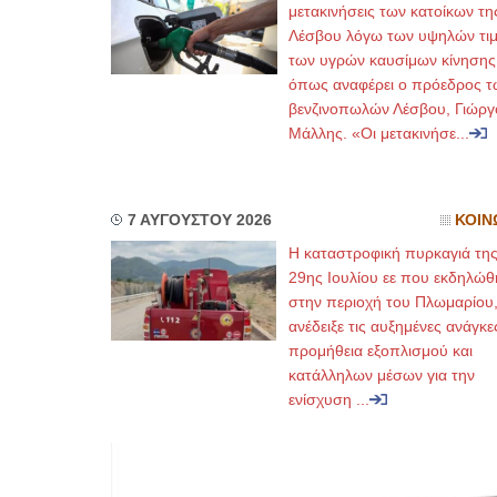
μετακινήσεις των κατοίκων τη
Λέσβου λόγω των υψηλών τι
των υγρών καυσίμων κίνησης
όπως αναφέρει ο πρόεδρος τ
βενζινοπωλών Λέσβου, Γιώργ
Μάλλης. «Οι μετακινήσε...
7 ΑΥΓΟΥΣΤΟΥ 2026
ΚΟΙΝ
Η καταστροφική πυρκαγιά τη
29ης Ιουλίου εε που εκδηλώθ
στην περιοχή του Πλωμαρίου
ανέδειξε τις αυξημένες ανάγκε
προμήθεια εξοπλισμού και
κατάλληλων μέσων για την
ενίσχυση ...