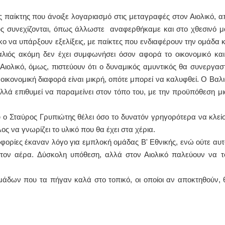
 παίκτης που άνοιξε λογαριασμό στις μεταγραφές στον Αιολικό, α
ΙΩΑΝΝΗΣ Α. ΜΑΛΛΙΑΣ
ους συνεχίζονται, όπως άλλωστε αναφερθήκαμε και στο χθεσινό μ
ΧΕΙΡΟΥΡΓΟΣ
ο να υπάρξουν εξελίξεις, με παίκτες που ενδιαφέρουν την ομάδα κ
ΟΦΘΑΛΜΙΑΤΡΟΣ
Διδάκτωρ Ιατρικής Σχολής
λιός ακόμη δεν έχει συμφωνήσει όσον αφορά το οικονομικό και
Πανεπιστημίου Αθηνών
Αιολικό, όμως, πιστεύουν ότι ο δυναμικός αμυντικός θα συνεργαστ
Καλλιπόλεως 3,Νέα Σμύρνη,
τηλ:210-9320215
 οικονομική διαφορά είναι μικρή, οπότε μπορεί να καλυφθεί. Ο Βαλι
Καβέτσου 10, Μυτιλήνη, τηλ:
2251038065
λλά επιθυμεί να παραμείνει στον τόπο του, με την προϋπόθεση μι
Χειρουργός Ωτορινολαρυγγολόγος
 ο Σταύρος Γρυπιώτης θέλει όσο το δυνατόν γρηγορότερα να κλείσ
Έλενα Μπούμπα
ς να γνωρίζει το υλικό που θα έχει στα χέρια.
Στρατιωτικός Ιατρός
ορίες έκαναν λόγο για εμπλοκή ομάδας Β' Εθνικής, ενώ ούτε αυτ
Διδ.Παν.Αθηνών
Διπλωματούχος Ευρ.Ακαδημίας
στον αέρα. Δύσκολη υπόθεση, αλλά στον Αιολικό παλεύουν να τ
Πάρνηθας 95-97 Αχαρναί
2102467085 & 6938502258
email- elenboumpa@gmail.com
ομάδων που τα πήγαν καλά στο τοπικό, οι οποίοι αν αποκτηθούν, 