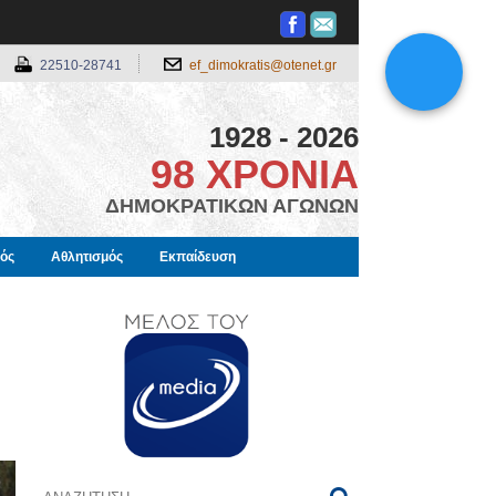
22510-28741
ef_dimokratis@otenet.gr
1928 - 2026
98 ΧΡΟΝΙΑ
ΔΗΜΟΚΡΑΤΙΚΩΝ ΑΓΩΝΩΝ
μός
Αθλητισμός
Εκπαίδευση