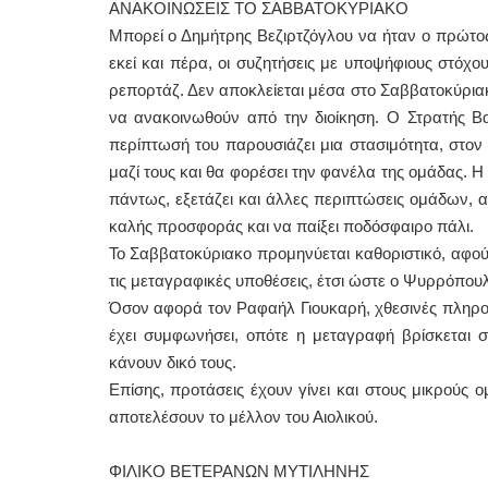
ΑΝΑΚΟΙΝΩΣΕΙΣ ΤΟ ΣΑΒΒΑΤΟΚΥΡΙΑΚΟ
Μπορεί ο Δημήτρης Βεζιρτζόγλου να ήταν ο πρώτος
εκεί και πέρα, οι συζητήσεις με υποψήφιους στόχ
ρεπορτάζ. Δεν αποκλείεται μέσα στο Σαββατοκύριακ
να ανακοινωθούν από την διοίκηση. Ο Στρατής Βα
περίπτωσή του παρουσιάζει μια στασιμότητα, στον 
μαζί τους και θα φορέσει την φανέλα της ομάδας. Η
πάντως, εξετάζει και άλλες περιπτώσεις ομάδων, α
καλής προσφοράς και να παίξει ποδόσφαιρο πάλι.
Το Σαββατοκύριακο προμηνύεται καθοριστικό, αφού
τις μεταγραφικές υποθέσεις, έτσι ώστε ο Ψυρρόπουλο
Όσον αφορά τον Ραφαήλ Γιουκαρή, χθεσινές πληροφ
έχει συμφωνήσει, οπότε η μεταγραφή βρίσκεται 
κάνουν δικό τους.
Επίσης, προτάσεις έχουν γίνει και στους μικρούς 
αποτελέσουν το μέλλον του Αιολικού.
ΦΙΛΙΚΟ ΒΕΤΕΡΑΝΩΝ ΜΥΤΙΛΗΝΗΣ