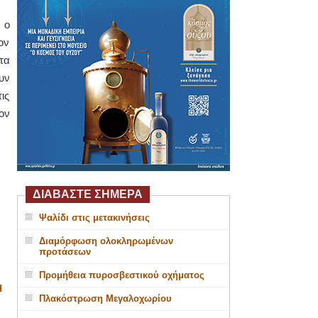
 ο
ον
τα
υν
ις
ον
ΔΙΑΒΑΣΤΕ ΣΗΜΕΡΑ
Ψαλίδι στις μετακινήσεις
Διαμόρφωση ολοκληρωμένων
προτάσεων
Προμήθεια πυροσβεστικού οχήματος
Η
Πλακόστρωση Μεγαλοχωρίου