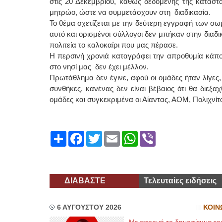
στις 20 Δεκεμβρίου, καθώς δεδομένης της κατάσ
μητρώο, ώστε να συμμετάσχουν στη διαδικασία.
Το θέμα σχετίζεται με την δεύτερη εγγραφή των σωμ
αυτό και ορισμένοι σύλλογοι δεν μπήκαν στην διαδ
πολιτεία το καλοκαίρι που μας πέρασε.
Η περσινή χρονιά καταγράφει την απροθυμία κά
στο νησί μας δεν έχει μέλλον.
Πρωτάθλημα δεν έγινε, αφού οι ομάδες ήταν λίγες
συνθήκες, κανένας δεν είναι βέβαιος ότι θα διεξα
ομάδες και συγκεκριμένα οι Αίαντας, ΑΟΜ, Πολιχνίτ
Share
Facebook
Twitter
Email
WhatsApp
Viber
ΔΙΑΒΑΣΤΕ
Τελευταίες ειδήσεις
6 ΑΥΓΟΥΣΤΟΥ 2026
ΚΟΙΝ