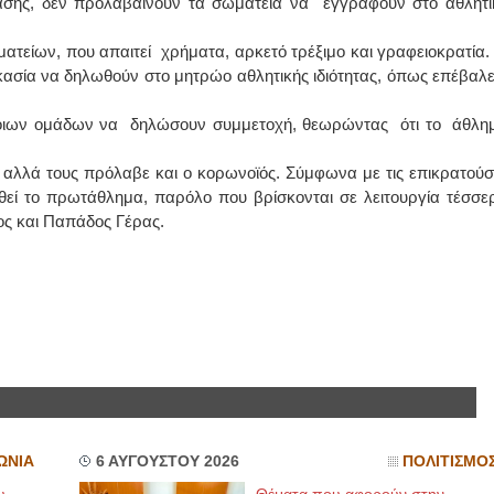
τασης, δεν προλαβαίνουν τα σωματεία να εγγραφούν στο αθλητι
ΙΩΑΝΝΗΣ Α. ΜΑΛΛΙΑΣ
ατείων, που απαιτεί χρήματα, αρκετό τρέξιμο και γραφειοκρατία. Γ
ικασία να δηλωθούν στο μητρώο αθλητικής ιδιότητας, όπως επέβαλε
ΧΕΙΡΟΥΡΓΟΣ
ΟΦΘΑΛΜΙΑΤΡΟΣ
Διδάκτωρ Ιατρικής Σχολής
ποιων ομάδων να δηλώσουν συμμετοχή, θεωρώντας ότι το άθλη
Πανεπιστημίου Αθηνών
Καλλιπόλεως 3,Νέα Σμύρνη,
τηλ:210-9320215
, αλλά τους πρόλαβε και ο κορωνοϊός. Σύμφωνα με τις επικρατούσ
Καβέτσου 10, Μυτιλήνη, τηλ:
2251038065
χθεί το πρωτάθλημα, παρόλο που βρίσκονται σε λειτουργία τέσσερ
ος και Παπάδος Γέρας.
Χειρουργός Ωτορινολαρυγγολόγος
Έλενα Μπούμπα
Στρατιωτικός Ιατρός
Διδ.Παν.Αθηνών
Διπλωματούχος Ευρ.Ακαδημίας
Πάρνηθας 95-97 Αχαρναί
2102467085 & 6938502258
email- elenboumpa@gmail.com
ΩΝΙΑ
6 ΑΥΓΟΥΣΤΟΥ 2026
ΠΟΛΙΤΙΣΜΟ