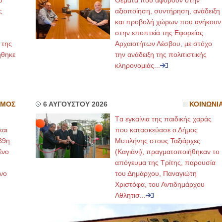
υ
Θέματα που αφορούν στην
ς
αξιοποίηση, συντήρηση, ανάδειξη
και προβολή χώρων που ανήκουν
στην εποπτεία της Εφορείας
 της
Αρχαιοτήτων Λέσβου, με στόχο
ήθηκε
την ανάδειξη της πολιτιστικής
κληρονομιάς...
ΣΜΟΣ
6 ΑΥΓΟΥΣΤΟΥ 2026
ΚΟΙΝΩΝΙ
Tα εγκαίνια της παιδικής χαράς
και
που κατασκεύασε ο Δήμος
39η
Μυτιλήνης στους Ταξιάρχες
ένο
(Καγιάνι), πραγματοποιήθηκαν το
απόγευμα της Τρίτης, παρουσία
νο
του Δημάρχου, Παναγιώτη
Χριστόφα, του Αντιδημάρχου
Αθλητισ...