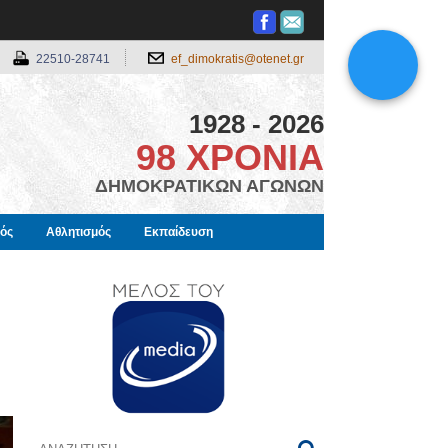
22510-28741
ef_dimokratis@otenet.gr
1928 - 2026
98 ΧΡΟΝΙΑ
ΔΗΜΟΚΡΑΤΙΚΩΝ ΑΓΩΝΩΝ
μός
Αθλητισμός
Εκπαίδευση