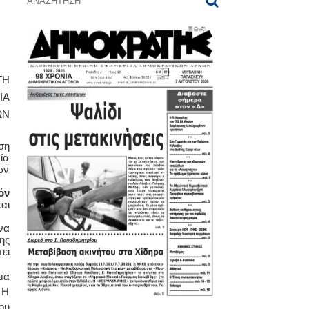
ΤΗ
ΙΑ
ΩΝ
ση
ία
ών
όν
αι
να
ης
ει
μα
 Η
ου