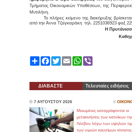
Τμήματος Οικονομικών Υποθέσεων, της Περιφερειακ
Μυτιλήνη.
ΕΙΔΙΚΟΣ ΚΑ
Το πλήρες κείμενο της διακήρυξης βρίσκετα
από την Άννα Τζαγκαράκη τηλ. 2251036923 φαξ 2
ΚΩ
Hol
Η Πρυτάνισσ
Δοκ
υπέ
Καθηγή
Μυτ
τηλ
Γέρ
aro
Share
Facebook
Twitter
Email
WhatsApp
Viber
Φυσικοθεραπε
Στα
Πτυ
ΑΤ
ΔΙΑΒΑΣΤΕ
Τελευταίες ειδήσεις
Σύ
Ασκ
Μυτ
τηλ
7 ΑΥΓΟΥΣΤΟΥ 2026
ΟΙΚΟΝ
Μειωμένες καταγράφονται οι
μετακινήσεις των κατοίκων τη
Λέσβου λόγω των υψηλών τι
των υγρών καυσίμων κίνησης