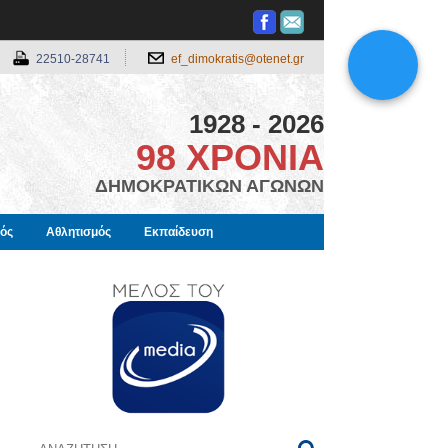
22510-28741
ef_dimokratis@otenet.gr
1928 - 2026
98 ΧΡΟΝΙΑ
ΔΗΜΟΚΡΑΤΙΚΩΝ ΑΓΩΝΩΝ
μός
Αθλητισμός
Εκπαίδευση