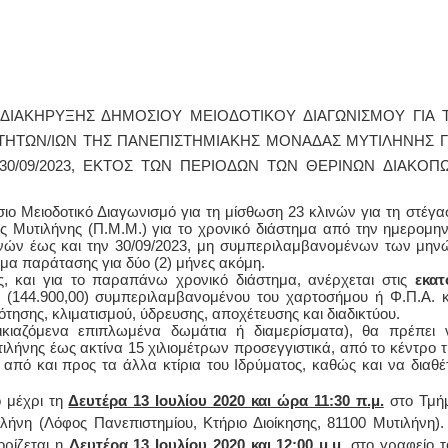
ΔΙΑΚΗΡΥΞΗΣ ΔΗΜΟΣΙΟΥ ΜΕΙΟΔΟΤΙΚΟΥ ΔΙΑΓΩΝΙΣΜΟΥ ΓΙΑ 
ΙΤΗΤΩΝ/ΙΩΝ ΤΗΣ ΠΑΝΕΠΙΣΤΗΜΙΑΚΗΣ ΜΟΝΑΔΑΣ ΜΥΤΙΛΗΝΗΣ Γ
 30/09/2023, ΕΚΤΟΣ ΤΩΝ ΠΕΡΙΟΔΩΝ ΤΩΝ ΘΕΡΙΝΩΝ ΔΙΑΚΟΠ
ιο Μειοδοτικό Διαγωνισμό για τη μίσθωση 23 κλινών για τη στέγα
ς Μυτιλήνης (Π.Μ.Μ.) για το χρονικό διάστημα από την ημερομην
ών έως και την 30/09/2023, μη συμπεριλαμβανομένων των μην
ωμα παράτασης για δύο (2) μήνες ακόμη.
, και για το παραπάνω χρονικό διάστημα, ανέρχεται στις
εκατ
(144.900,00) συμπεριλαμβανομένου του χαρτοσήμου ή Φ.Π.Α. κ
ησης, κλιματισμού, ύδρευσης, αποχέτευσης και διαδικτύου.
οικιαζόμενα επιπλωμένα δωμάτια ή διαμερίσματα), θα πρέπει 
ιλήνης έως ακτίνα 15 χιλιομέτρων προσεγγιστικά, από το κέντρο τ
από και προς τα άλλα κτίρια του Ιδρύματος, καθώς και να διαθέτ
 μέχρι τη
Δευτέρα 13 Ιουλίου 2020 και ώρα 11:30 π.μ.
στο
Τμή
λήνη (Λόφος Πανεπιστημίου, Κτήριο Διοίκησης, 81100 Μυτιλήνη).
ορίζεται η
Δευτέρα 13 Ιουλίου 2020
και 12:00 μ.μ
.
στο γραφείο τ