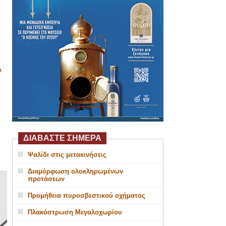
Α
ΔΙΑΒΑΣΤΕ ΣΗΜΕΡΑ
Ψαλίδι στις μετακινήσεις
Διαμόρφωση ολοκληρωμένων
προτάσεων
Προμήθεια πυροσβεστικού οχήματος
Πλακόστρωση Μεγαλοχωρίου