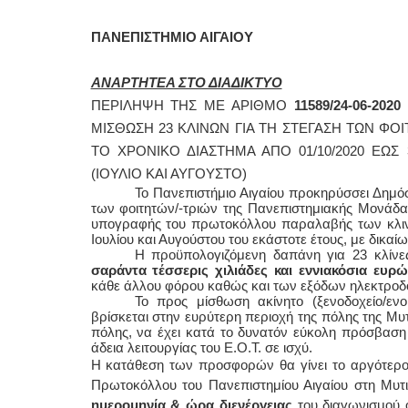
ΠΑΝΕΠΙΣΤΗΜΙΟ ΑΙΓΑΙΟΥ
ΑΝΑΡΤΗΤΕΑ ΣΤΟ ΔΙΑΔΙΚΤΥΟ
ΠΕΡΙΛΗΨΗ ΤΗΣ ΜΕ ΑΡΙΘΜΟ
11589/24-06-2020
ΜΙΣΘΩΣΗ 23 ΚΛΙΝΩΝ ΓΙΑ ΤΗ ΣΤΕΓΑΣΗ ΤΩΝ ΦΟ
ΤΟ ΧΡΟΝΙΚΟ ΔΙΑΣΤΗΜΑ ΑΠΟ 01/10/2020 ΕΩΣ
(ΙΟΥΛΙΟ ΚΑΙ ΑΥΓΟΥΣΤΟ)
Το Πανεπιστήμιο Αιγαίου προκηρύσσει Δημόσ
των φοιτητών/-τριών της Πανεπιστημιακής Μονάδα
υπογραφής του πρωτοκόλλου παραλαβής των κλιν
Ιουλίου και Αυγούστου του εκάστοτε έτους, με δικαί
Η προϋπολογιζόμενη δαπάνη για 23 κλίνες
σαράντα τέσσερις
χιλιάδες και εννιακόσια ευρώ
κάθε άλλου φόρου καθώς και των εξόδων ηλεκτροδότ
Το προς μίσθωση ακίνητο (ξενοδοχείο/εν
βρίσκεται στην ευρύτερη περιοχή της πόλης της Μυτ
πόλης, να έχει κατά το δυνατόν εύκολη πρόσβαση 
άδεια λειτουργίας του Ε.Ο.Τ. σε ισχύ.
Η κατάθεση των προσφορών θα γίνει το αργότερο
Πρωτοκόλλου του Πανεπιστημίου Αιγαίου στη Μυτι
ημερομηνία & ώρα διενέργειας
του διαγωνισμού 