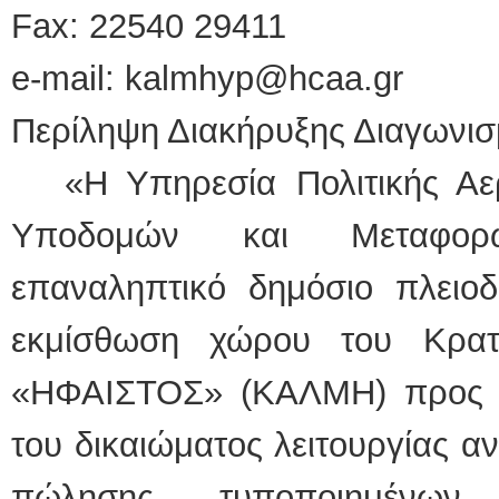
Fax: 22540 29411
e-mail: kalmhyp@hcaa.gr
Περίληψη Διακήρυξης Διαγωνι
«Η Υπηρεσία Πολιτικής Αε
Υποδομών και Μεταφορ
επαναληπτικό δημόσιο πλειοδ
εκμίσθω­ση χώρου του Κρατ
«ΗΦΑΙΣΤΟΣ» (ΚΑΛΜΗ) προς ά
του δικαιώματος λειτουργίας α
πώλησης τυ­ποποιημένω