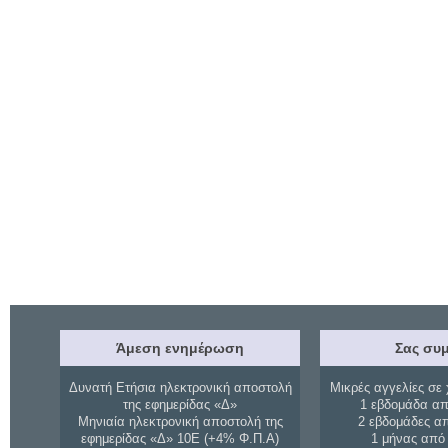
Άμεση ενημέρωση
Σας συμ
Δυνατή Ετήσια ηλεκτρονική αποστολή
Μικρές αγγελίες σε 
της εφημερίδας «Δ»
1 εβδομάδα απ
Μηνιαία ηλεκτρονική αποστολή της
2 εβδομάδες α
εφημερίδας «Δ» 10Ε (+4% Φ.Π.Α)
1 μήνας από