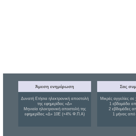
Άμεση ενημέρωση
Σας συμ
Δυνατή Ετήσια ηλεκτρονική αποστολή
Μικρές αγγελίες σε 
της εφημερίδας «Δ»
1 εβδομάδα απ
Μηνιαία ηλεκτρονική αποστολή της
2 εβδομάδες α
εφημερίδας «Δ» 10Ε (+4% Φ.Π.Α)
1 μήνας από